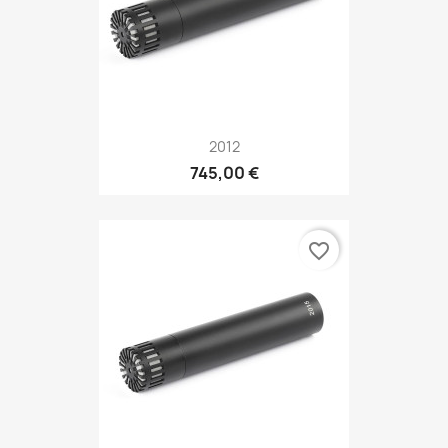
2012
745,00 €
favorite_border