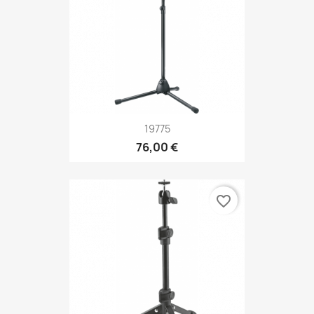
19775
76,00 €
favorite_border