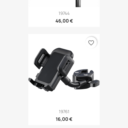
19744
46,00 €
favorite_border
19761
16,00 €