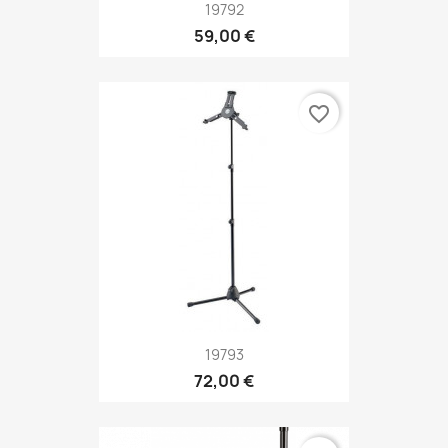
19792
59,00 €
favorite_border
19793
72,00 €