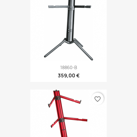
18860-B
359,00 €
favorite_border