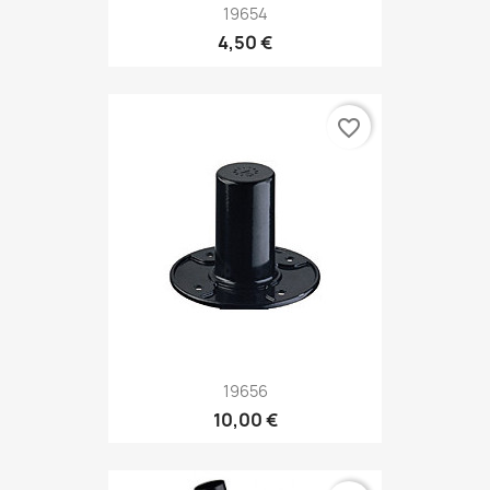
19654
4,50 €
favorite_border
19656
10,00 €