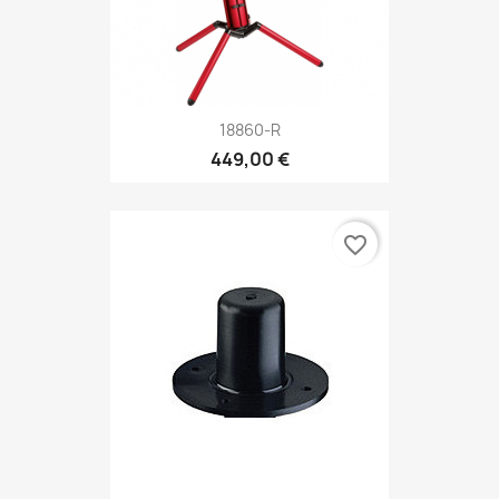
18860-R
449,00 €
favorite_border