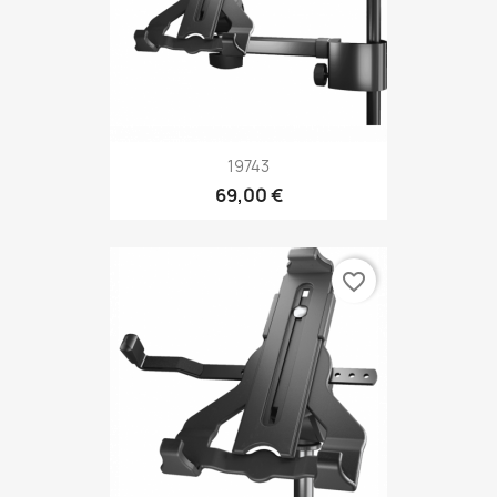
19743
69,00 €
favorite_border