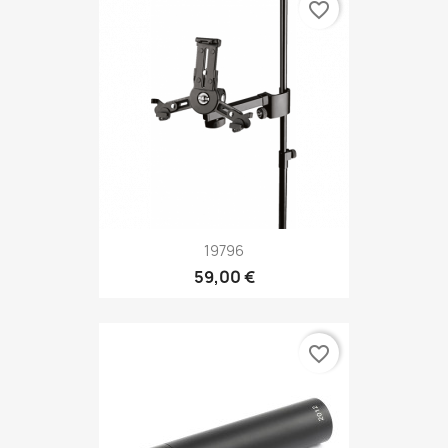
favorite_border
19796
59,00 €
favorite_border