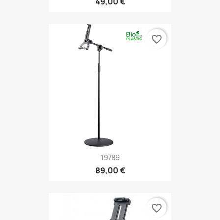
49,00 €
favorite_border
19789
89,00 €
favorite_border