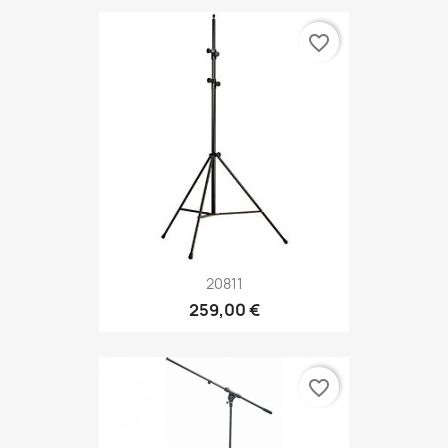
favorite_border
20811
259,00 €
favorite_border