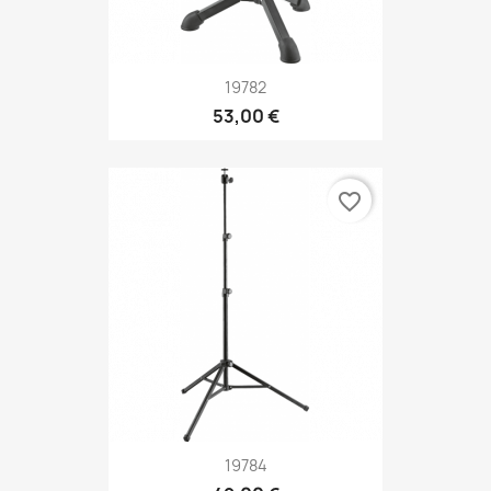
19782
53,00 €
favorite_border
19784