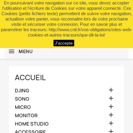
En poursuivant votre navigation sur ce site, vous devez accepter
shopping_cart


(0)
l’utilisation et l'écriture de Cookies sur votre appareil connecté. Ces
Cookies (petits fichiers texte) permettent de suivre votre navigation,
actualiser votre panier, vous reconnaitre lors de votre prochaine
visite et sécuriser votre connexion. Pour en savoir plus et
search
paramétrer les traceurs: http://www.cnil.fr/vos-obligations/sites-web-
cookies-et-autres-traceurs/que-dit-la-loi/
J'accepte
MENU
ACCUEIL

DJING

SONO

MICRO

MONITOR

HOME STUDIO

ACCESSOIRE