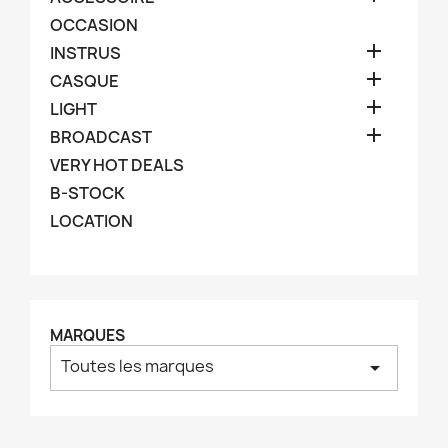
OCCASION

INSTRUS

CASQUE

LIGHT

BROADCAST
VERY HOT DEALS
B-STOCK
LOCATION
MARQUES
Toutes les marques
arrow_drop_down