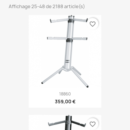
Affichage 25-48 de 2188 article(s)
favorite_border
18860
359,00 €
favorite_border