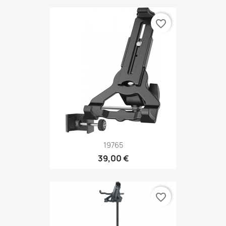
favorite_border
19765
39,00 €
favorite_border