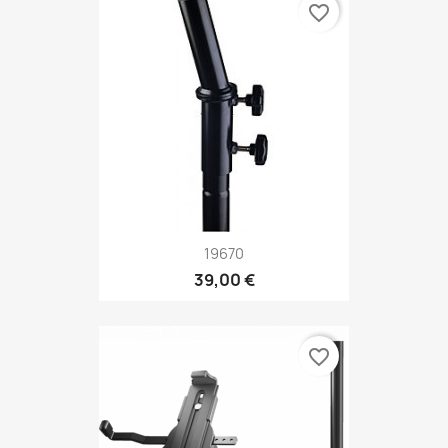
favorite_border
19670
39,00 €
favorite_border