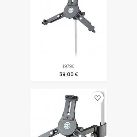
19790
39,00 €
favorite_border