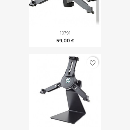
19791
59,00 €
favorite_border