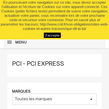
En poursuivant votre navigation sur ce site, vous devez accepter
shopping_cart


(0)
l’utilisation et l'écriture de Cookies sur votre appareil connecté. Ces
Cookies (petits fichiers texte) permettent de suivre votre navigation,
actualiser votre panier, vous reconnaitre lors de votre prochaine
visite et sécuriser votre connexion. Pour en savoir plus et
search
paramétrer les traceurs: http://www.cnil.fr/vos-obligations/sites-web-
cookies-et-autres-traceurs/que-dit-la-loi/
J'accepte
MENU
PCI - PCI EXPRESS
MARQUES
Toutes les marques
arrow_drop_down