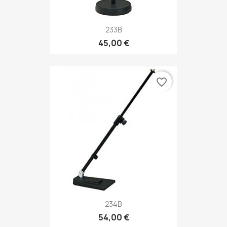
233B
45,00 €
favorite_border
234B
54,00 €