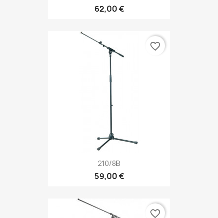
62,00 €
favorite_border
210/8B
59,00 €
favorite_border