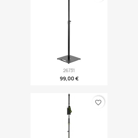
26731
99,00 €
favorite_border