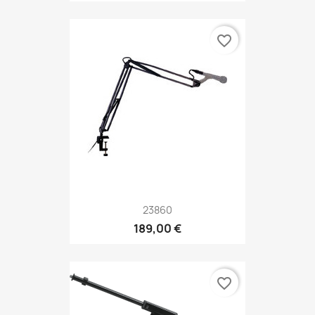
favorite_border
23860
189,00 €
favorite_border