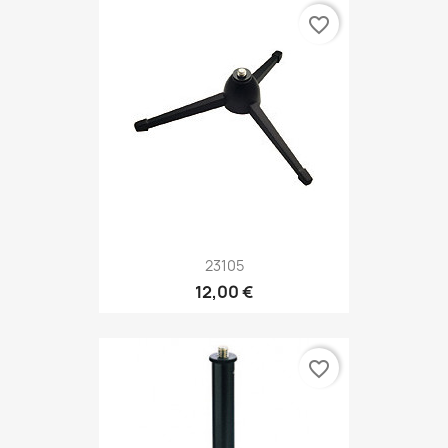
favorite_border
23105
12,00 €
favorite_border