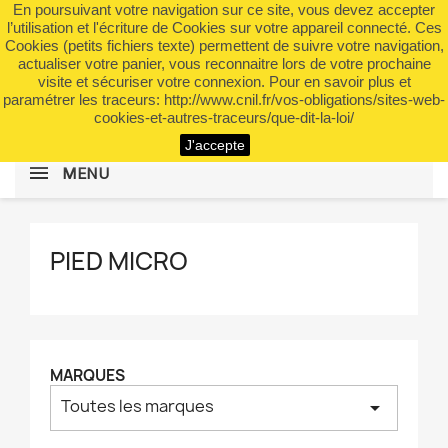
En poursuivant votre navigation sur ce site, vous devez accepter
shopping_cart


(0)
l’utilisation et l'écriture de Cookies sur votre appareil connecté. Ces
Cookies (petits fichiers texte) permettent de suivre votre navigation,
actualiser votre panier, vous reconnaitre lors de votre prochaine
visite et sécuriser votre connexion. Pour en savoir plus et
search
paramétrer les traceurs: http://www.cnil.fr/vos-obligations/sites-web-
cookies-et-autres-traceurs/que-dit-la-loi/
J'accepte
MENU
PIED MICRO
MARQUES
Toutes les marques
arrow_drop_down