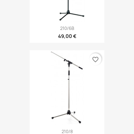
210/6B
49,00 €
favorite_border
210/8