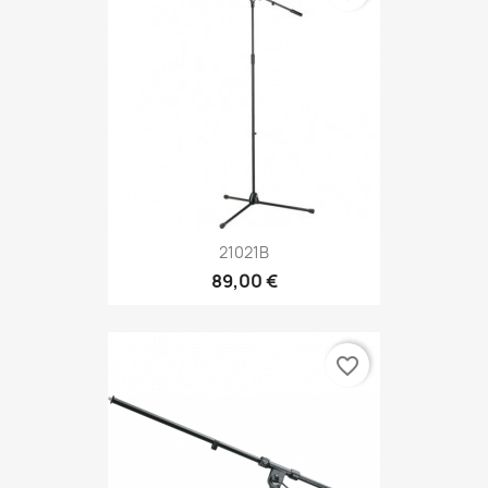
21021B
89,00 €
favorite_border