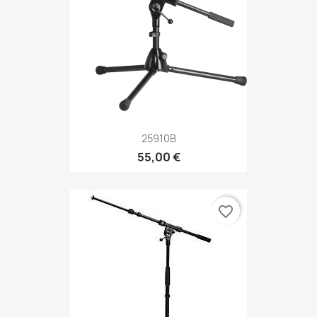
25910B
55,00 €
favorite_border