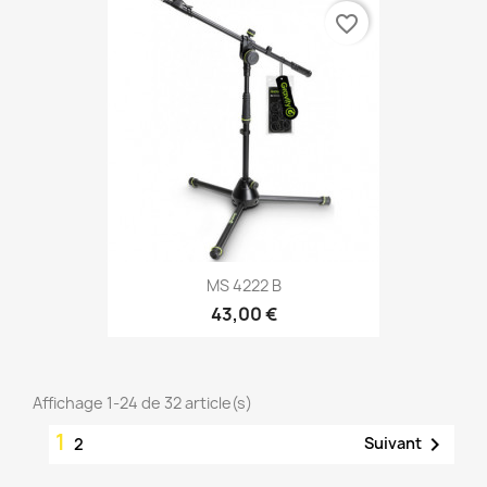
favorite_border
MS 4222 B
43,00 €
Affichage 1-24 de 32 article(s)
1

Suivant
2