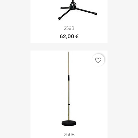
259B
62,00 €
favorite_border
260B