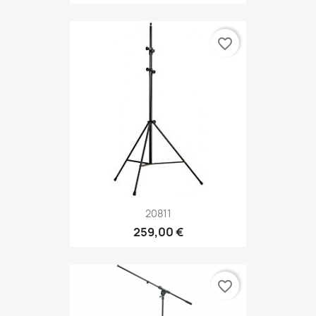
favorite_border
20811
259,00 €
favorite_border