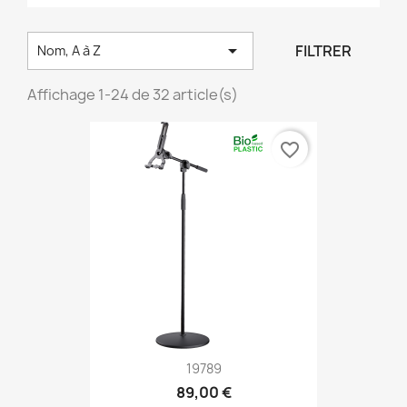

FILTRER
Nom, A à Z
Affichage 1-24 de 32 article(s)
favorite_border
19789
89,00 €