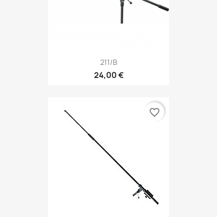
211/B
24,00 €
favorite_border