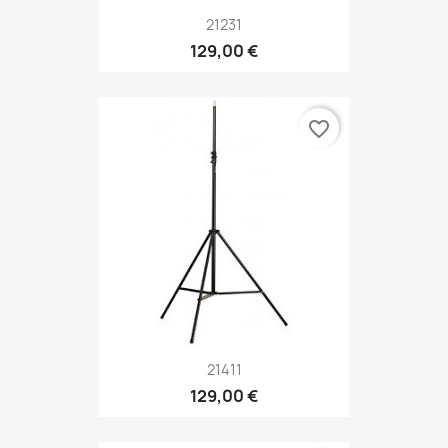
21231
129,00 €
favorite_border
21411
129,00 €