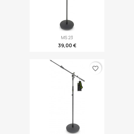
MS 23
39,00 €
favorite_border