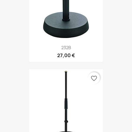
232B
27,00 €
favorite_border