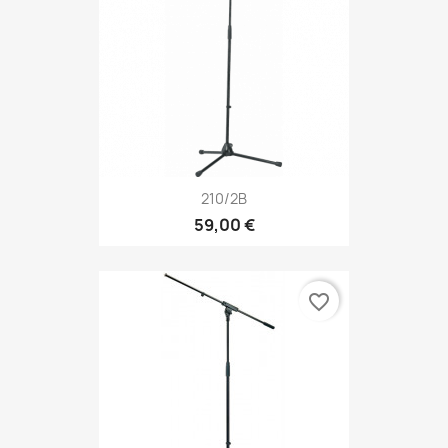
210/2B
59,00 €
favorite_border