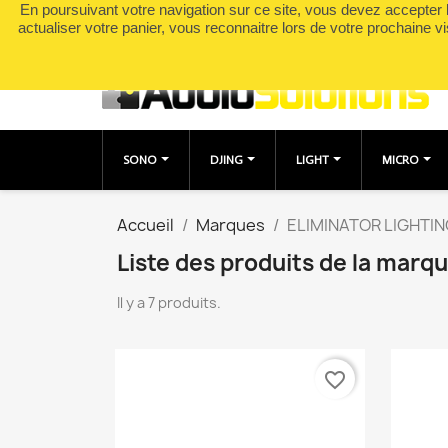
En poursuivant votre navigation sur ce site, vous devez accepter l’
Appelez-nous :
0490049895
actualiser votre panier, vous reconnaitre lors de votre prochaine vi
SONO
DJING
LIGHT
MICRO
Accueil
Marques
ELIMINATOR LIGHTI
Liste des produits de la mar
Il y a 7 produits.
favorite_border