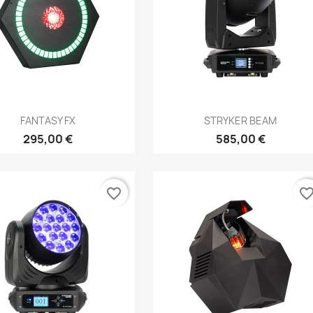
Aperçu rapide
Aperçu rapide


FANTASY FX
STRYKER BEAM
295,00 €
585,00 €
favorite_border
favorite_bord