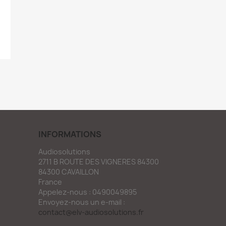
INFORMATIONS
Audiosolutions
2711 B ROUTE DES VIGNERES 84300
84300 CAVAILLON
France
Appelez-nous :
0490049895
Envoyez-nous un e-mail :
contact@elv-audiosolutions.fr