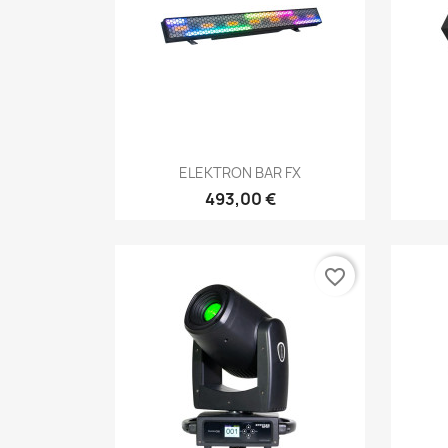
Aperçu rapide

ELEKTRON BAR FX
493,00 €
favorite_border