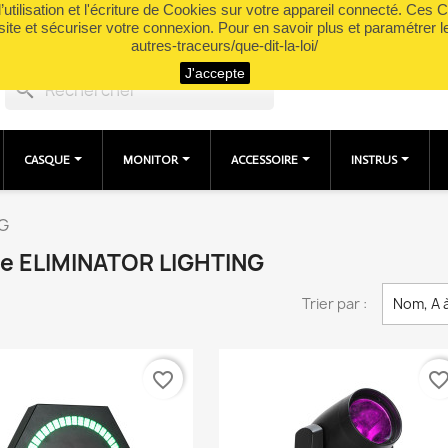
utilisation et l'écriture de Cookies sur votre appareil connecté. Ces Co
site et sécuriser votre connexion. Pour en savoir plus et paramétrer l
autres-traceurs/que-dit-la-loi/
J'accepte
search
CASQUE
MONITOR
ACCESSOIRE
INSTRUS
NG
que ELIMINATOR LIGHTING
Trier par :
Nom, A 
favorite_border
favorite_bord