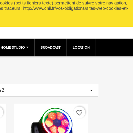
okies (petits fichiers texte) permettent de suivre votre navigation,
shopping_cart

Panier
(0)
Connexion
es traceurs: http://www.cnil.fr/vos-obligations/sites-web-cookies-et-
HOME STUDIO
BROADCAST
LOCATION

à Z
er
favorite_border