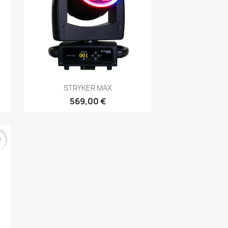
Aperçu rapide

STRYKER MAX
569,00 €
er