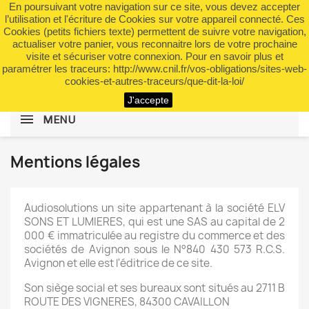
En poursuivant votre navigation sur ce site, vous devez accepter
shopping_cart


(0)
l’utilisation et l'écriture de Cookies sur votre appareil connecté. Ces
Cookies (petits fichiers texte) permettent de suivre votre navigation,
actualiser votre panier, vous reconnaitre lors de votre prochaine
visite et sécuriser votre connexion. Pour en savoir plus et
search
paramétrer les traceurs: http://www.cnil.fr/vos-obligations/sites-web-
cookies-et-autres-traceurs/que-dit-la-loi/
J'accepte
MENU
Mentions légales
Audiosolutions un site appartenant à la société ELV
SONS ET LUMIERES, qui est une SAS au capital de 2
000 € immatriculée au registre du commerce et des
sociétés de Avignon sous le N°840 430 573 R.C.S.
Avignon et elle est l'éditrice de ce site.
Son siège social et ses bureaux sont situés au 2711 B
ROUTE DES VIGNERES, 84300 CAVAILLON