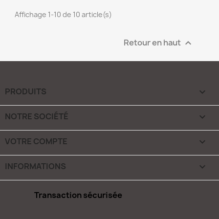
Affichage 1-10 de 10 article(s)
Retour en haut

PRODUITS

NOTRE SOCIÉTÉ

VOTRE COMPTE

INFORMATIONS
keyboard_arrow_down
Transaction sécurisée