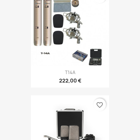
T14A
222,00 €
favorite_border