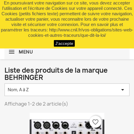
En poursuivant votre navigation sur ce site, vous devez accepter
shopping_cart


(0)
l’utilisation et l'écriture de Cookies sur votre appareil connecté. Ces
Cookies (petits fichiers texte) permettent de suivre votre navigation,
actualiser votre panier, vous reconnaitre lors de votre prochaine
visite et sécuriser votre connexion. Pour en savoir plus et
search
paramétrer les traceurs: http://www.cnil.fr/vos-obligations/sites-web-
cookies-et-autres-traceurs/que-dit-la-loi/
J'accepte
MENU
Liste des produits de la marque
BEHRINGER

Nom, A à Z
Affichage 1-2 de 2 article(s)
favorite_border