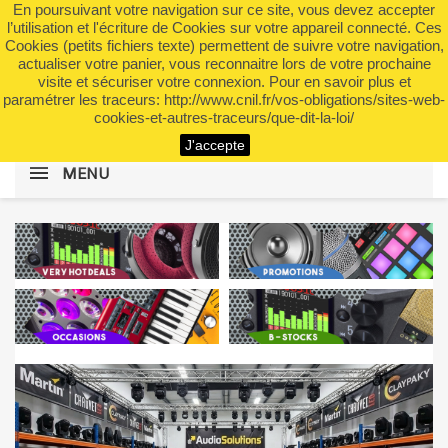
En poursuivant votre navigation sur ce site, vous devez accepter
shopping_cart


(0)
l’utilisation et l'écriture de Cookies sur votre appareil connecté. Ces
Cookies (petits fichiers texte) permettent de suivre votre navigation,
actualiser votre panier, vous reconnaitre lors de votre prochaine
visite et sécuriser votre connexion. Pour en savoir plus et
search
paramétrer les traceurs: http://www.cnil.fr/vos-obligations/sites-web-
cookies-et-autres-traceurs/que-dit-la-loi/
J'accepte
MENU