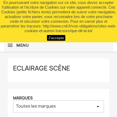
En poursuivant votre navigation sur ce site, vous devez accepter
shopping_cart


(0)
l’utilisation et l'écriture de Cookies sur votre appareil connecté. Ces
Cookies (petits fichiers texte) permettent de suivre votre navigation,
actualiser votre panier, vous reconnaitre lors de votre prochaine
visite et sécuriser votre connexion. Pour en savoir plus et
search
paramétrer les traceurs: http://www.cnil.fr/vos-obligations/sites-web-
cookies-et-autres-traceurs/que-dit-la-loi/
J'accepte
MENU
ECLAIRAGE SCÈNE
MARQUES
Toutes les marques
arrow_drop_down