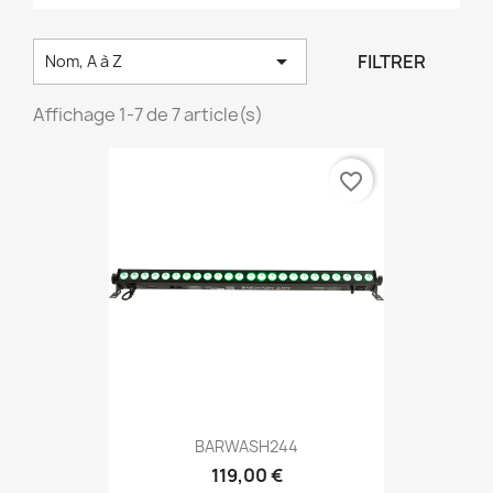

FILTRER
Nom, A à Z
Affichage 1-7 de 7 article(s)
favorite_border
BARWASH244
119,00 €