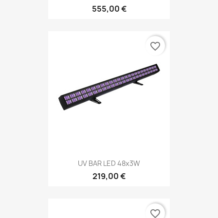
555,00 €
favorite_border
UV BAR LED 48x3W
219,00 €
favorite_border