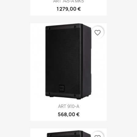
ART 745-A MK5
1 279,00 €
favorite_border
ART 910-A
568,00 €