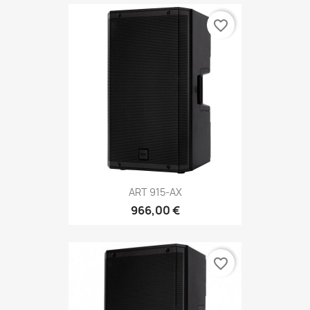
favorite_border
ART 915-AX
966,00 €
favorite_border