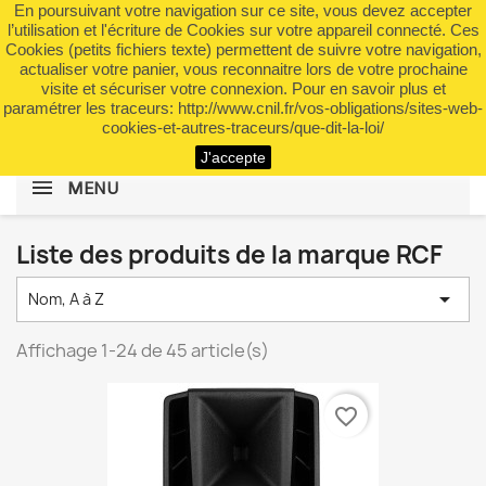
En poursuivant votre navigation sur ce site, vous devez accepter
shopping_cart


(0)
l’utilisation et l'écriture de Cookies sur votre appareil connecté. Ces
Cookies (petits fichiers texte) permettent de suivre votre navigation,
actualiser votre panier, vous reconnaitre lors de votre prochaine
visite et sécuriser votre connexion. Pour en savoir plus et
search
paramétrer les traceurs: http://www.cnil.fr/vos-obligations/sites-web-
cookies-et-autres-traceurs/que-dit-la-loi/
J'accepte
MENU
Liste des produits de la marque RCF

Nom, A à Z
Affichage 1-24 de 45 article(s)
favorite_border