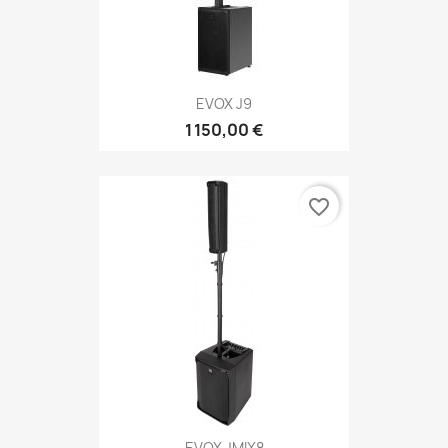
EVOX J9
1 150,00 €
favorite_border
EVOX JMIX8