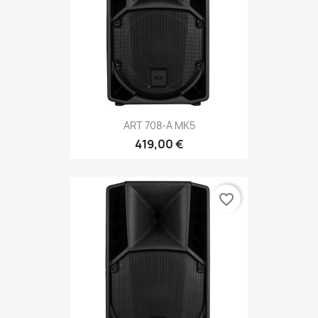
ART 708-A MK5
419,00 €
favorite_border