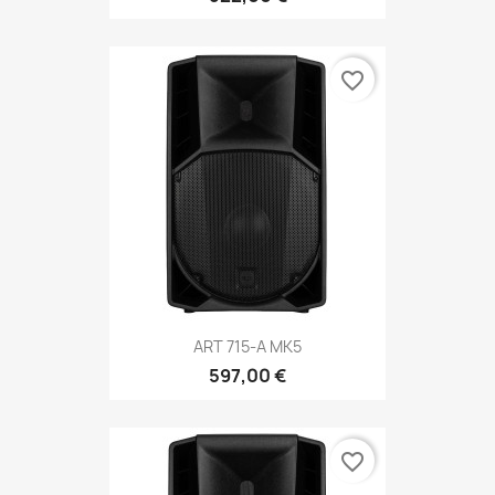
favorite_border
ART 715-A MK5
597,00 €
favorite_border