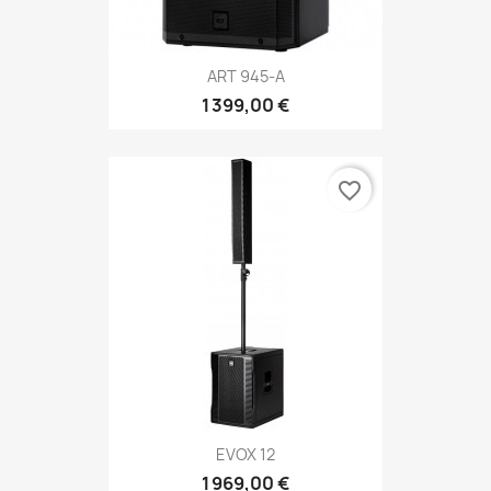
ART 945-A
1 399,00 €
favorite_border
EVOX 12
1 969,00 €