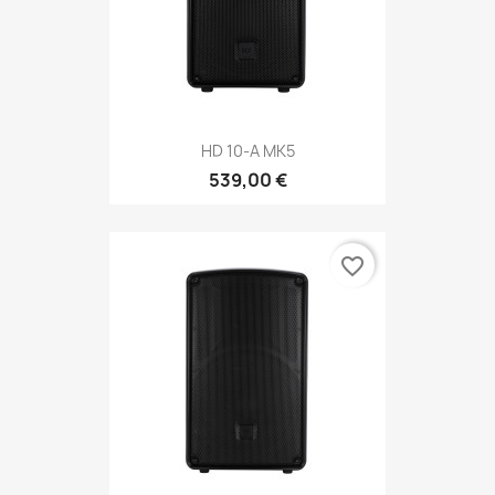
HD 10-A MK5
539,00 €
favorite_border