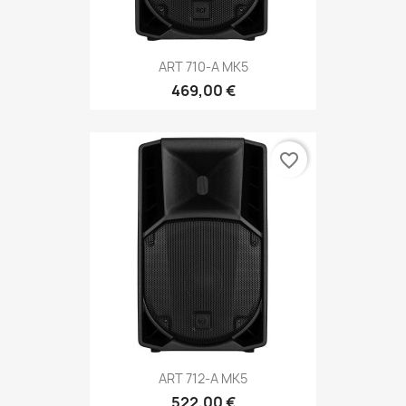
ART 710-A MK5
469,00 €
favorite_border
ART 712-A MK5
522,00 €