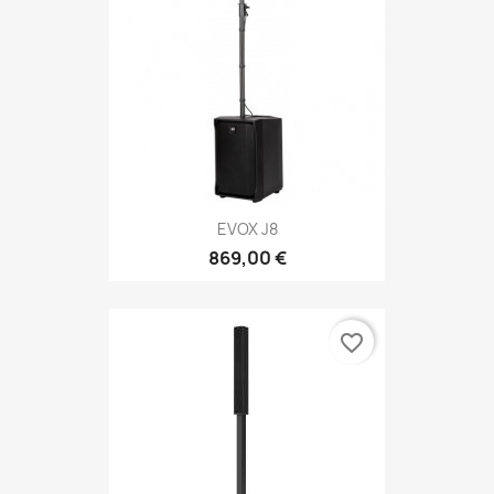
EVOX J8
869,00 €
favorite_border