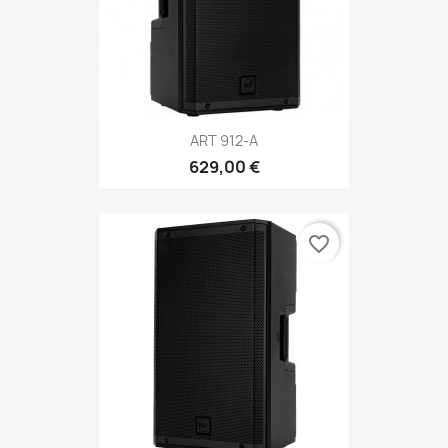
ART 912-A
629,00 €
favorite_border