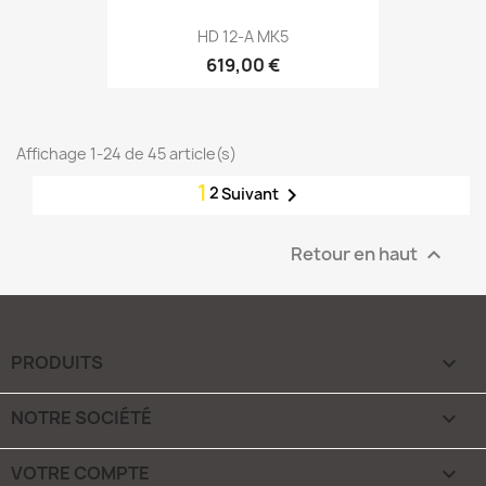
HD 12-A MK5
619,00 €
Affichage 1-24 de 45 article(s)
1
2

Suivant
Retour en haut

PRODUITS

NOTRE SOCIÉTÉ

VOTRE COMPTE
