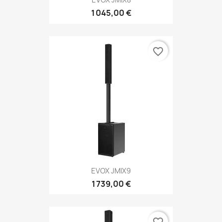
1 045,00 €
favorite_border
EVOX JMIX9
1 739,00 €