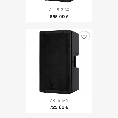
ART 912-AX
885,00 €
favorite_border
ART 915-A
729,00 €