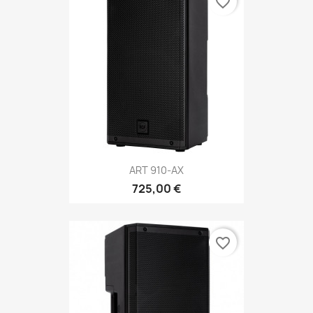
favorite_border
ART 910-AX
725,00 €
favorite_border