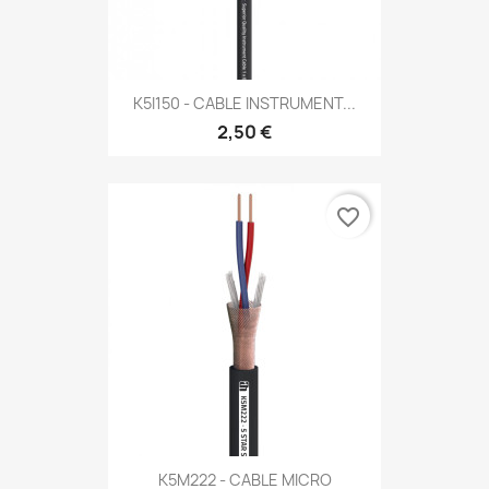
K5I150 - CABLE INSTRUMENT...
2,50 €
favorite_border
K5M222 - CABLE MICRO