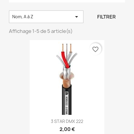

FILTRER
Nom, A à Z
Affichage 1-5 de 5 article(s)
favorite_border
3 STAR DMX 222
2,00 €