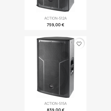
ACTION-512A
759,00 €
favorite_border
ACTION-515A
839,00 €