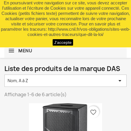
En poursuivant votre navigation sur ce site, vous devez accepter
shopping_cart


(0)
l’utilisation et l'écriture de Cookies sur votre appareil connecté. Ces
Cookies (petits fichiers texte) permettent de suivre votre navigation,
actualiser votre panier, vous reconnaitre lors de votre prochaine
visite et sécuriser votre connexion. Pour en savoir plus et
search
paramétrer les traceurs: http://www.cnil.fr/vos-obligations/sites-web-
cookies-et-autres-traceurs/que-dit-la-loi/
J'accepte
MENU
Liste des produits de la marque DAS

Nom, A à Z
Affichage 1-6 de 6 article(s)
favorite_border