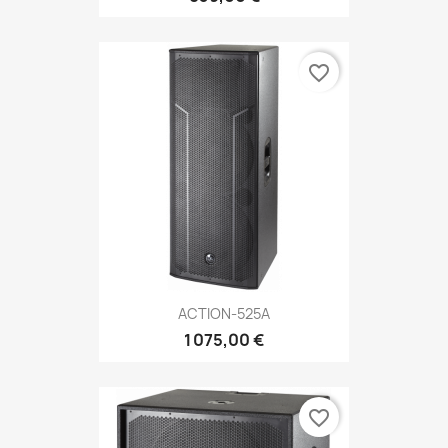
favorite_border
ACTION-525A
1 075,00 €
favorite_border