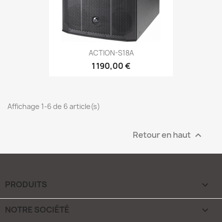
ACTION-S18A
1 190,00 €
Affichage 1-6 de 6 article(s)
Retour en haut

PRODUITS

NOTRE SOCIÉTÉ
