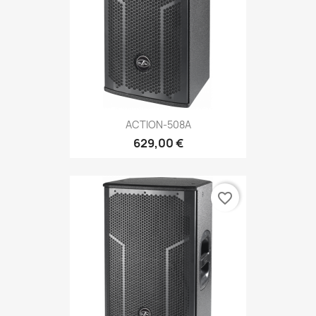
ACTION-508A
629,00 €
favorite_border