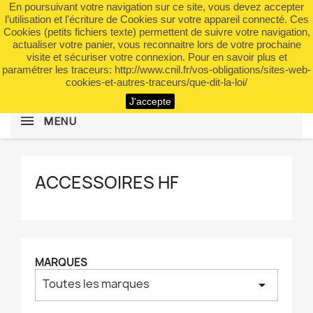
En poursuivant votre navigation sur ce site, vous devez accepter
shopping_cart


(0)
l’utilisation et l'écriture de Cookies sur votre appareil connecté. Ces
Cookies (petits fichiers texte) permettent de suivre votre navigation,
actualiser votre panier, vous reconnaitre lors de votre prochaine
visite et sécuriser votre connexion. Pour en savoir plus et
search
paramétrer les traceurs: http://www.cnil.fr/vos-obligations/sites-web-
cookies-et-autres-traceurs/que-dit-la-loi/
J'accepte
MENU
ACCESSOIRES HF
MARQUES
Toutes les marques
arrow_drop_down