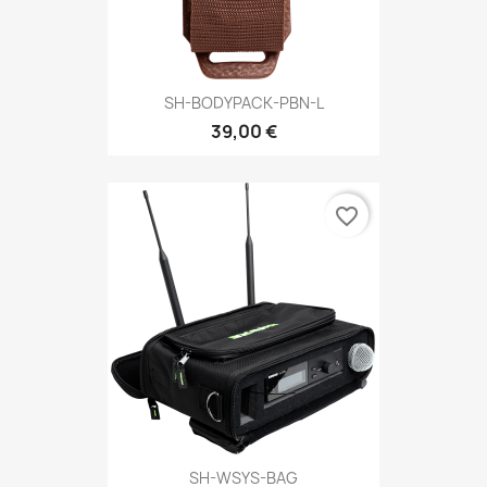
SH-BODYPACK-PBN-L
39,00 €
favorite_border
SH-WSYS-BAG