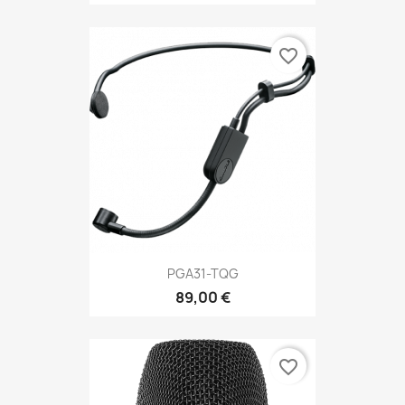
favorite_border
PGA31-TQG
89,00 €
favorite_border