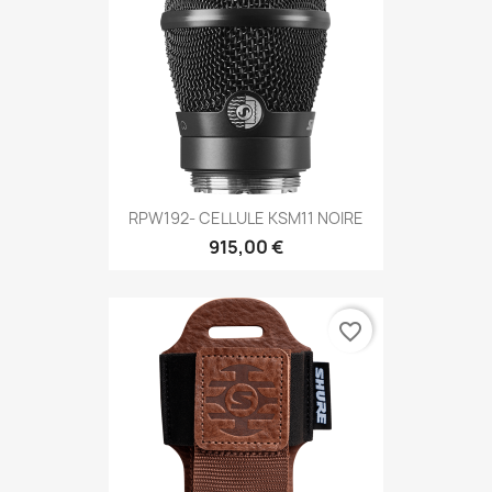
RPW192- CELLULE KSM11 NOIRE
915,00 €
favorite_border