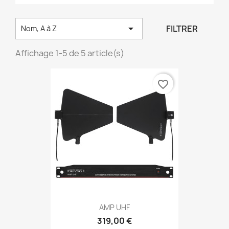

FILTRER
Nom, A à Z
Affichage 1-5 de 5 article(s)
favorite_border
AMP UHF
319,00 €