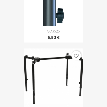
SC3525
6,50 €
favorite_border