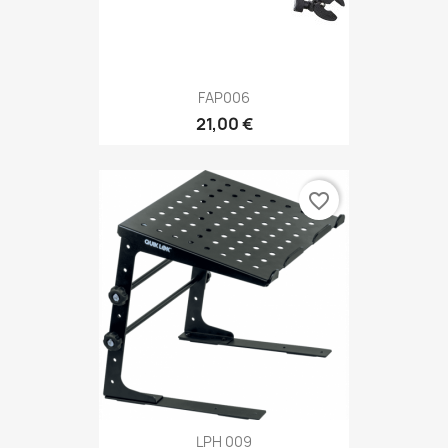
FAP006
21,00 €
favorite_border
LPH 009