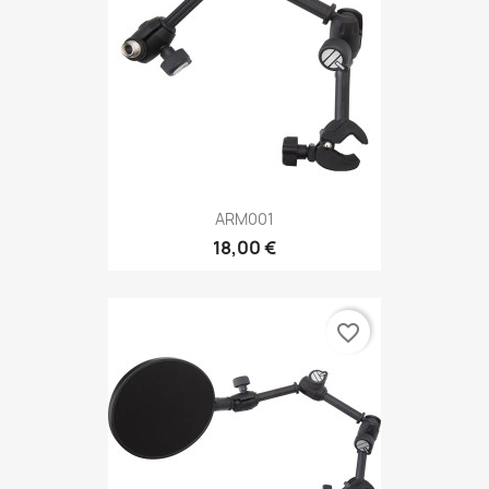
ARM001
18,00 €
favorite_border