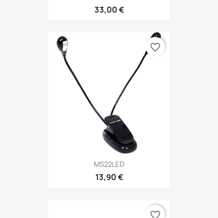
33,00 €
favorite_border
MS22LED
13,90 €
favorite_border