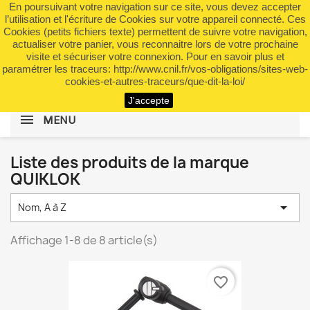
En poursuivant votre navigation sur ce site, vous devez accepter
shopping_cart


(0)
l’utilisation et l'écriture de Cookies sur votre appareil connecté. Ces
Cookies (petits fichiers texte) permettent de suivre votre navigation,
actualiser votre panier, vous reconnaitre lors de votre prochaine
visite et sécuriser votre connexion. Pour en savoir plus et
search
paramétrer les traceurs: http://www.cnil.fr/vos-obligations/sites-web-
cookies-et-autres-traceurs/que-dit-la-loi/
J'accepte
MENU
Liste des produits de la marque
QUIKLOK

Nom, A à Z
Affichage 1-8 de 8 article(s)
favorite_border