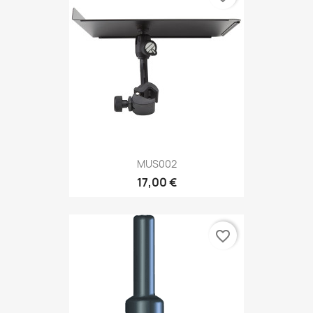
MUS002
17,00 €
favorite_border