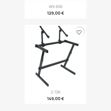
WS-650
129,00 €
favorite_border
Z-726
149,00 €