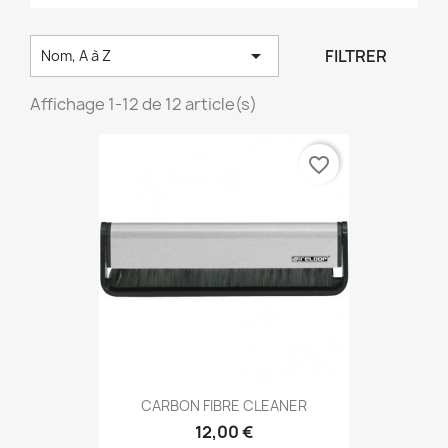

FILTRER
Nom, A à Z
Affichage 1-12 de 12 article(s)
favorite_border
CARBON FIBRE CLEANER
12,00 €