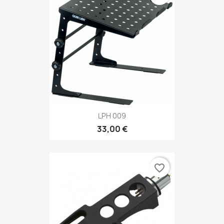
LPH 009
33,00 €
favorite_border