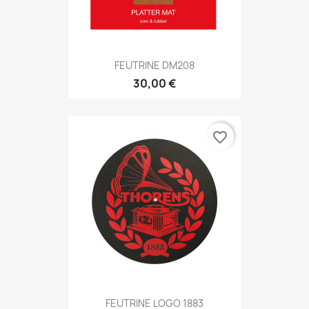
FEUTRINE DM208
30,00 €
favorite_border
FEUTRINE LOGO 1883