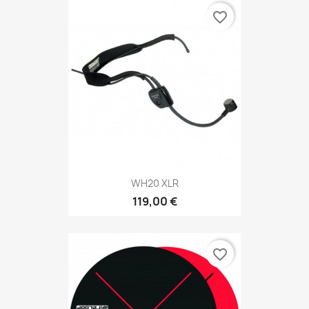
favorite_border
WH20 XLR
119,00 €
favorite_border