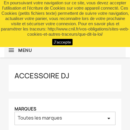
En poursuivant votre navigation sur ce site, vous devez accepter
shopping_cart


(0)
l’utilisation et l'écriture de Cookies sur votre appareil connecté. Ces
Cookies (petits fichiers texte) permettent de suivre votre navigation,
actualiser votre panier, vous reconnaitre lors de votre prochaine
visite et sécuriser votre connexion. Pour en savoir plus et
search
paramétrer les traceurs: http://www.cnil.fr/vos-obligations/sites-web-
cookies-et-autres-traceurs/que-dit-la-loi/
J'accepte
MENU
ACCESSOIRE DJ
MARQUES
Toutes les marques
arrow_drop_down