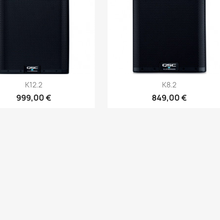
Aperçu rapide
Aperçu rapide


K12.2
K8.2
999,00 €
849,00 €