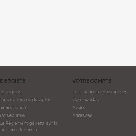
E SOCIÉTÉ
VOTRE COMPTE
ns légales
Informations personnelles
ions générales de vente
Commandes
ommes nous ?
Avoirs
nt sécurisé
Adresses
e Règlement général sur la
tion des données