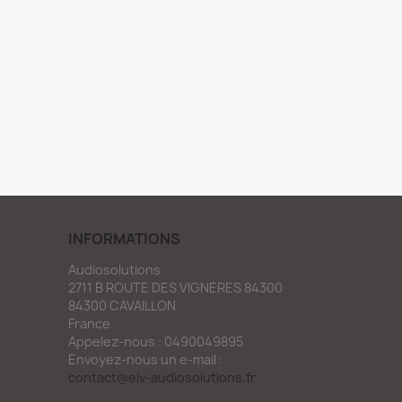
INFORMATIONS
Audiosolutions
2711 B ROUTE DES VIGNERES 84300
84300 CAVAILLON
France
Appelez-nous :
0490049895
Envoyez-nous un e-mail :
contact@elv-audiosolutions.fr