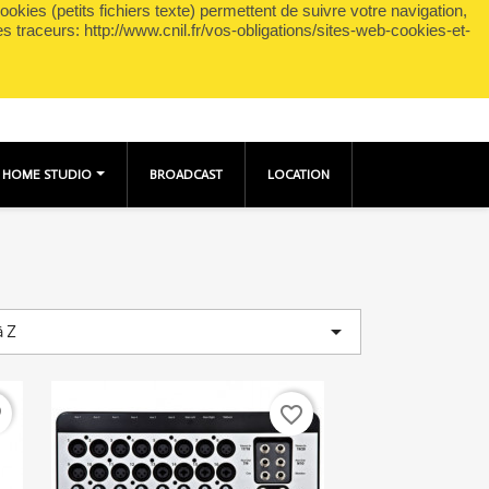
okies (petits fichiers texte) permettent de suivre votre navigation,
shopping_cart

Panier
(0)
Connexion
es traceurs: http://www.cnil.fr/vos-obligations/sites-web-cookies-et-
HOME STUDIO
BROADCAST
LOCATION

à Z
er
favorite_border