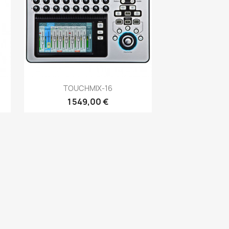
Aperçu rapide

TOUCHMIX-16
1 549,00 €