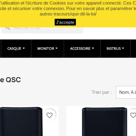
utilisation et l'écriture de Cookies sur votre appareil connecté. Ces Co
site et sécuriser votre connexion. Pour en savoir plus et paramétrer l
autres-traceurs/que-dit-la-loi/
J'accepte
search
CASQUE
MONITOR
ACCESSOIRE
INSTRUS
que QSC
Trier par :
Nom, A 
favorite_border
favorite_bord