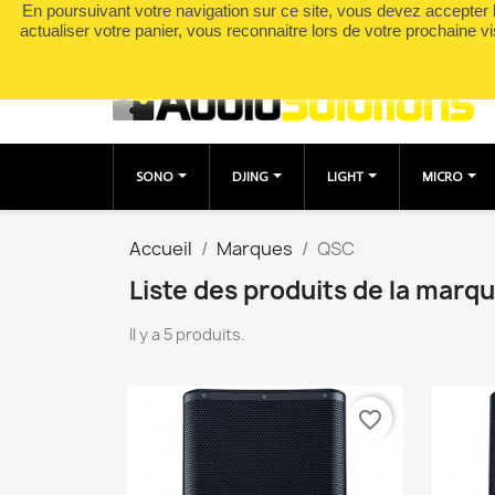
En poursuivant votre navigation sur ce site, vous devez accepter l’
Appelez-nous :
0490049895
actualiser votre panier, vous reconnaitre lors de votre prochaine vi
SONO
DJING
LIGHT
MICRO
Accueil
Marques
QSC
Liste des produits de la mar
Il y a 5 produits.
favorite_border