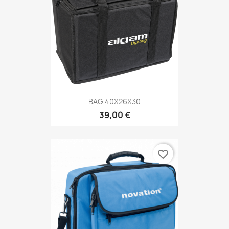
BAG 40X26X30
39,00 €
favorite_border