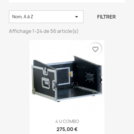

FILTRER
Nom, A à Z
Affichage 1-24 de 56 article(s)
favorite_border
4 U COMBO
275,00 €