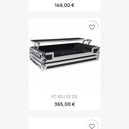
149,00 €
favorite_border
FC XDJ XZ DS
365,00 €
favorite_border