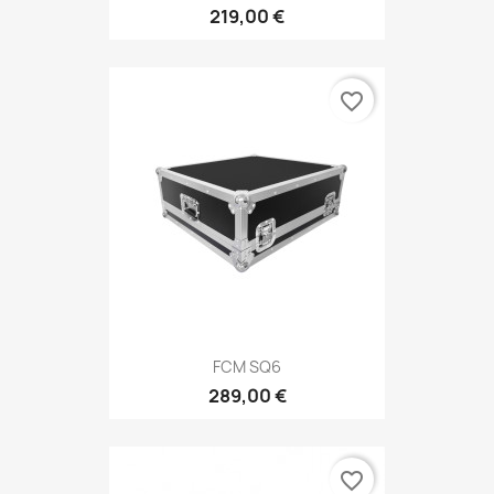
219,00 €
favorite_border
FCM SQ6
289,00 €
favorite_border