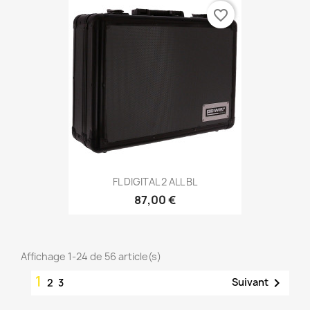
favorite_border
FL DIGITAL 2 ALL BL
87,00 €
Affichage 1-24 de 56 article(s)
1

Suivant
2
3