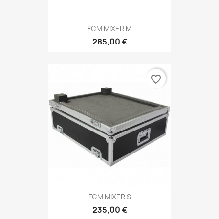
FCM MIXER M
285,00 €
favorite_border
FCM MIXER S
235,00 €