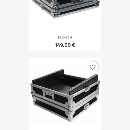
FCM 19
149,00 €
favorite_border