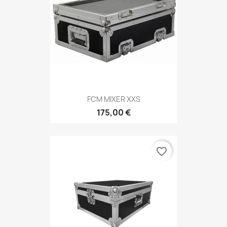
FCM MIXER XXS
175,00 €
favorite_border