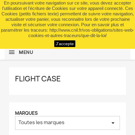
En poursuivant votre navigation sur ce site, vous devez accepter
shopping_cart


(0)
l’utilisation et l'écriture de Cookies sur votre appareil connecté. Ces
Cookies (petits fichiers texte) permettent de suivre votre navigation,
actualiser votre panier, vous reconnaitre lors de votre prochaine
visite et sécuriser votre connexion. Pour en savoir plus et
search
paramétrer les traceurs: http://www.cnil.fr/vos-obligations/sites-web-
cookies-et-autres-traceurs/que-dit-la-loi/
J'accepte
MENU
FLIGHT CASE
MARQUES
Toutes les marques
arrow_drop_down