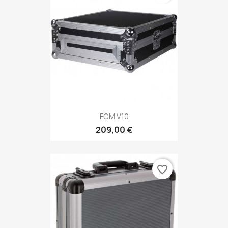
FCM V10
209,00 €
favorite_border