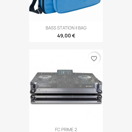
BASS STATION II BAG
49,00 €
favorite_border
FC PRIME 2