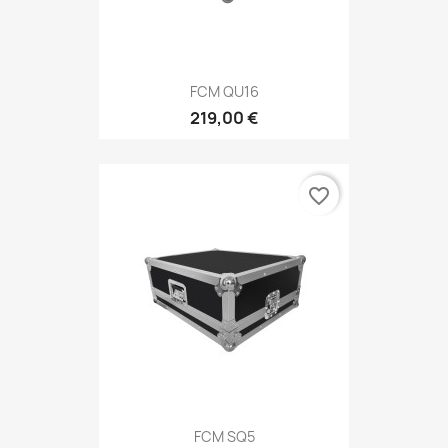
FCM QU16
219,00 €
favorite_border
FCM SQ5