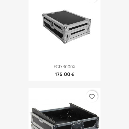
FCD 3000X
175,00 €
favorite_border