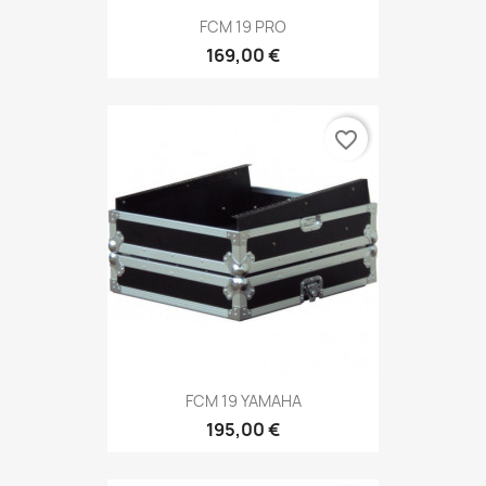
FCM 19 PRO
169,00 €
favorite_border
FCM 19 YAMAHA
195,00 €