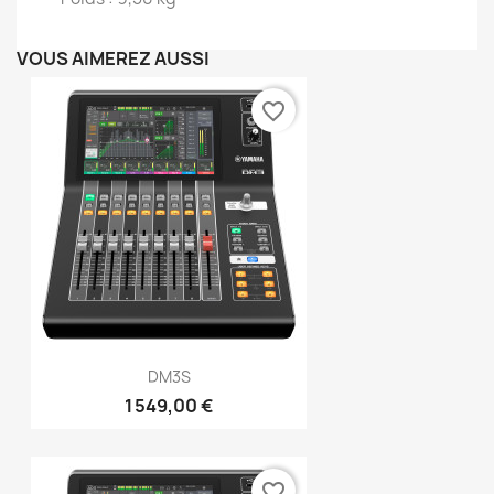
VOUS AIMEREZ AUSSI
favorite_border
DM3S
1 549,00 €
favorite_border