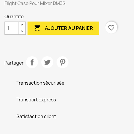
Flight Case Pour Mixer DM3S
Quantité

favorite_border
AJOUTER AU PANIER
Partager
Transaction sécurisée
Transport express
Satisfaction client