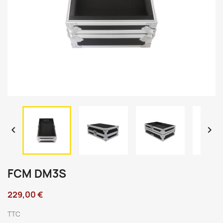


FCM DM3S
229,00 €
TTC