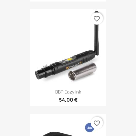
favorite_border
BBP Eazylink
54,00 €
favorite_border