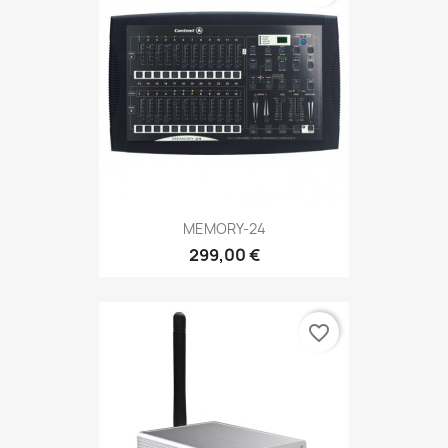
MEMORY-24
299,00 €
favorite_border