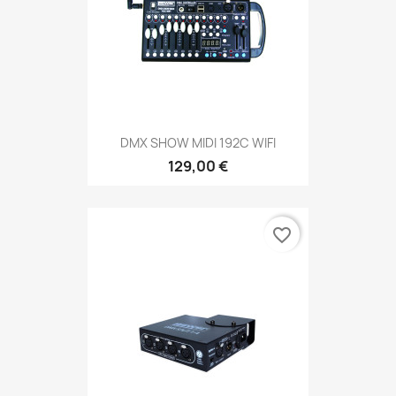
DMX SHOW MIDI 192C WIFI
129,00 €
favorite_border