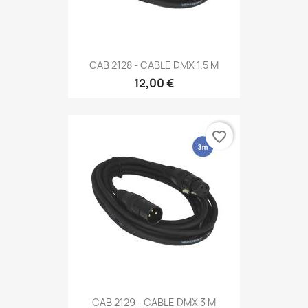
CAB 2128 - CABLE DMX 1.5 M
12,00 €
favorite_border
CAB 2129 - CABLE DMX 3 M