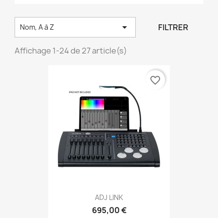

FILTRER
Nom, A à Z
Affichage 1-24 de 27 article(s)
favorite_border
ADJ LINK
695,00 €