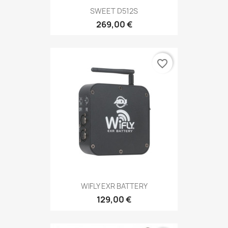
SWEET D512S
269,00 €
favorite_border
WIFLY EXR BATTERY
129,00 €