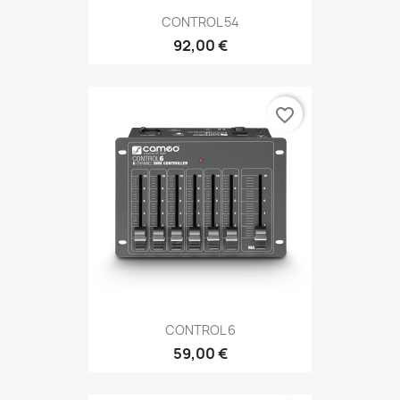
CONTROL 54
92,00 €
favorite_border
CONTROL 6
59,00 €