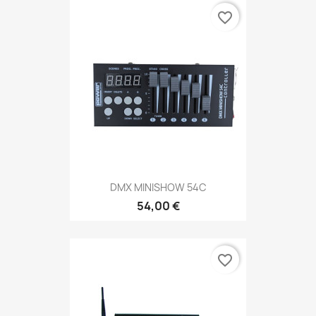
favorite_border
DMX MINISHOW 54C
54,00 €
favorite_border