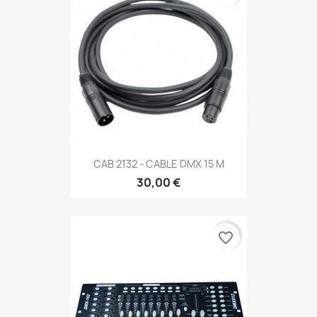
CAB 2132 - CABLE DMX 15 M
30,00 €
favorite_border