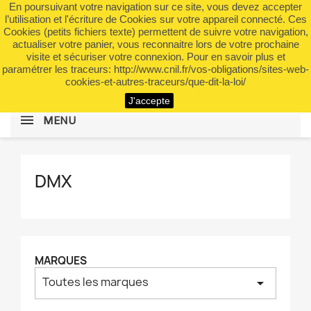
En poursuivant votre navigation sur ce site, vous devez accepter
shopping_cart


(0)
l’utilisation et l'écriture de Cookies sur votre appareil connecté. Ces
Cookies (petits fichiers texte) permettent de suivre votre navigation,
actualiser votre panier, vous reconnaitre lors de votre prochaine
visite et sécuriser votre connexion. Pour en savoir plus et
search
paramétrer les traceurs: http://www.cnil.fr/vos-obligations/sites-web-
cookies-et-autres-traceurs/que-dit-la-loi/
J'accepte
MENU
DMX
MARQUES
Toutes les marques
arrow_drop_down