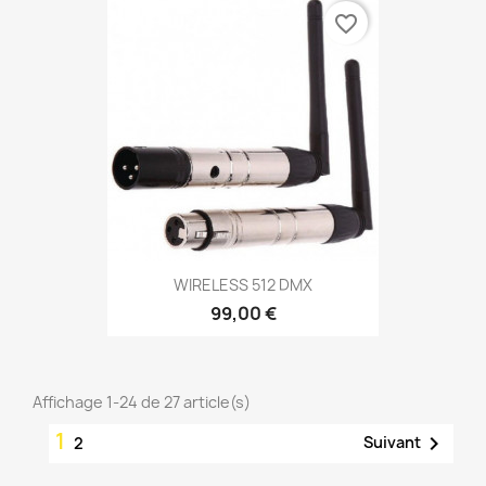
favorite_border
WIRELESS 512 DMX
99,00 €
Affichage 1-24 de 27 article(s)
1

Suivant
2