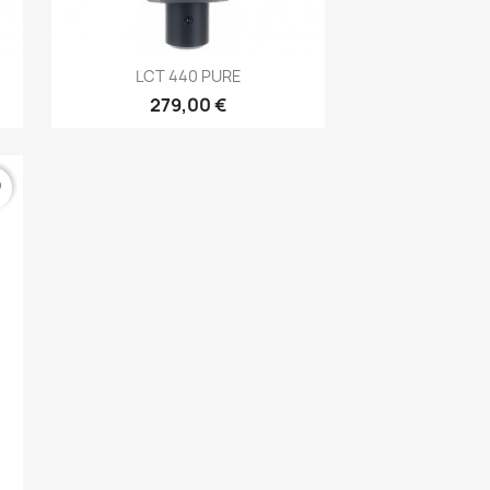
Aperçu rapide

LCT 440 PURE
279,00 €
er