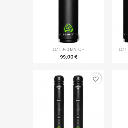
Aperçu rapide

LCT 040 MATCH
LCT 
99,00 €
favorite_border