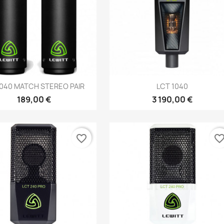
Aperçu rapide
Aperçu rapide


040 MATCH STEREO PAIR
LCT 1040
189,00 €
3 190,00 €
favorite_border
favorite_bord