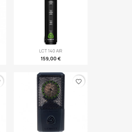
Aperçu rapide

LCT 140 AIR
159,00 €
er
favorite_border