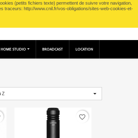
okies (petits fichiers texte) permettent de suivre votre navigation,
shopping_cart

Panier
(0)
Connexion
es traceurs: http://www.cnil.fr/vos-obligations/sites-web-cookies-et-
HOME STUDIO
BROADCAST
LOCATION

à Z
er
favorite_border