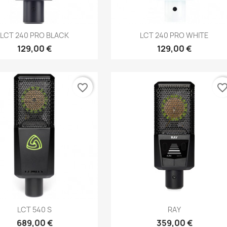
Aperçu rapide
Aperçu rapide


LCT 240 PRO BLACK
LCT 240 PRO WHITE
129,00 €
129,00 €
favorite_border
favorite_bord
Aperçu rapide
Aperçu rapide


LCT 540 S
RAY
689,00 €
359,00 €