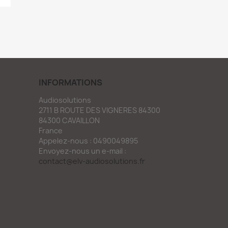
INFORMATIONS
Audiosolutions
2711 B ROUTE DES VIGNERES 84300
84300 CAVAILLON
France
Appelez-nous :
0490049895
Envoyez-nous un e-mail :
contact@elv-audiosolutions.fr