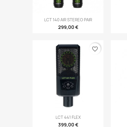
Aperçu rapide

LCT 140 AIR STEREO PAIR
299,00 €
favorite_border
Aperçu rapide

LCT 441 FLEX
399,00 €