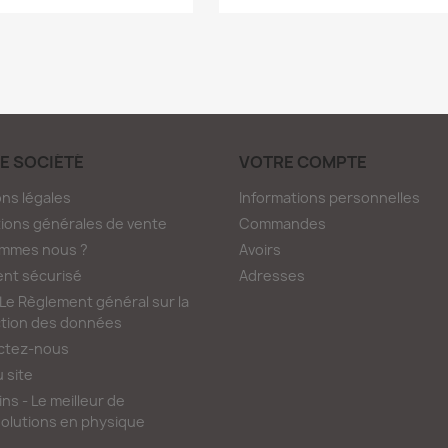
E SOCIÉTÉ
VOTRE COMPTE
ns légales
Informations personnelles
ions générales de vente
Commandes
ommes nous ?
Avoirs
nt sécurisé
Adresses
e Règlement général sur la
tion des données
ctez-nous
u site
ns - Le meilleur de
olutions en physique