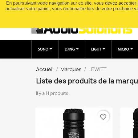
En poursuivant votre navigation sur ce site, vous devez accepter l’
Appelez-nous :
0490049895
actualiser votre panier, vous reconnaitre lors de votre prochaine vi
SONO
DJING
LIGHT
MICRO
Accueil
Marques
LEWITT
Liste des produits de la marq
Il y a 11 produits.
favorite_border