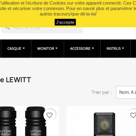
utilisation et l'écriture de Cookies sur votre appareil connecté. Ces Co
site et sécuriser votre connexion. Pour en savoir plus et paramétrer l
autres-traceurs/que-dit-la-loi/
J'accepte
search
CASQUE
MONITOR
ACCESSOIRE
INSTRUS
ue LEWITT
Trier par :
Nom, A 
favorite_border
favorite_bord