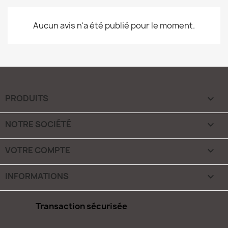
Aucun avis n'a été publié pour le moment.
PRODUITS

NOTRE SOCIÉTÉ

VOTRE COMPTE

INFORMATIONS
keyboard_arrow_down
Transaction sécurisée