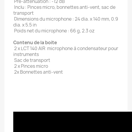
 Pre-attenuation : -12 dB
 Inclu : Pinces micro, bonnettes anti-vent, sac de
transport
 Dimensions du microphone : 24 dia. x 140 mm, 0.9
dia. x 5.5 in
 Poids net du microphone : 66 g, 2.3 oz
Contenu de la boite
 2 x LCT 140 AIR  microphone à condensateur pour
instruments
 Sac de transport
 2 x Pinces micro
 2x Bonnettes anti-vent