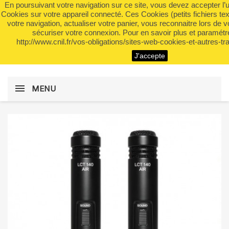
En poursuivant votre navigation sur ce site, vous devez accepter l’util
shopping_cart


(0)
Cookies sur votre appareil connecté. Ces Cookies (petits fichiers te
votre navigation, actualiser votre panier, vous reconnaitre lors de v
sécuriser votre connexion. Pour en savoir plus et paramétre
http://www.cnil.fr/vos-obligations/sites-web-cookies-et-autres-tra
search
J'accepte
MENU