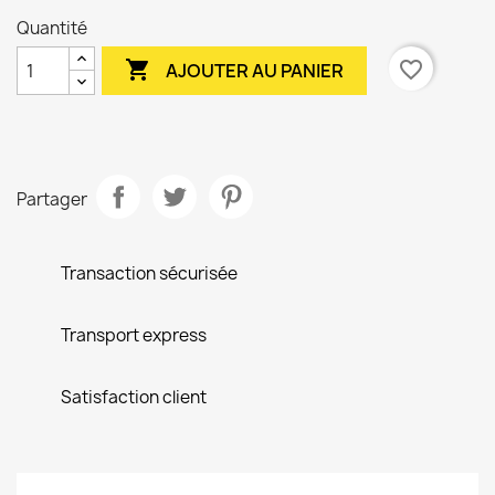
Quantité

favorite_border
AJOUTER AU PANIER
Partager
Transaction sécurisée
Transport express
Satisfaction client