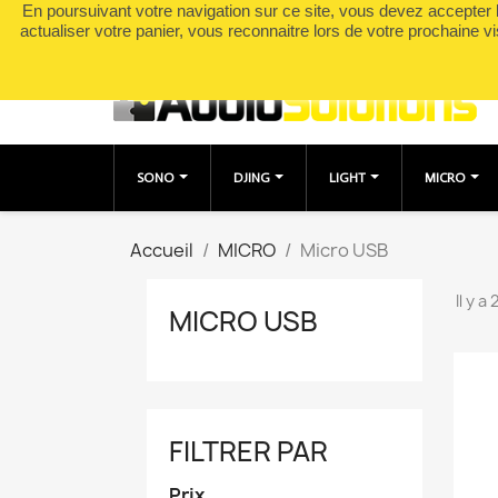
En poursuivant votre navigation sur ce site, vous devez accepter l’
Appelez-nous :
0490049895
actualiser votre panier, vous reconnaitre lors de votre prochaine vi
SONO
DJING
LIGHT
MICRO
Accueil
MICRO
Micro USB
Il y a
MICRO USB
FILTRER PAR
Prix