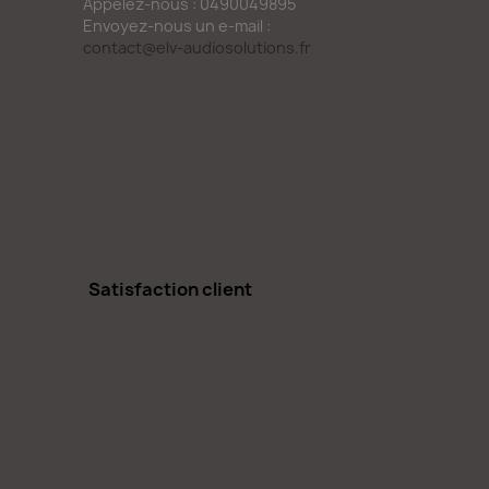
Appelez-nous :
0490049895
Envoyez-nous un e-mail :
contact@elv-audiosolutions.fr
Satisfaction client