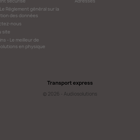
nt sécurisé
Adresses
e Règlement général sur la
tion des données
ctez-nous
u site
ns - Le meilleur de
olutions en physique
Transport express
© 2026 - Audiosolutions