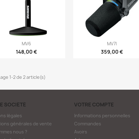
Aperçu rapide
Aperçu rapide


MV6
MV7I
148,00 €
359,00 €
age 1-2 de 2 article(s)
E SOCIÉTÉ
VOTRE COMPTE
ns légales
Informations personnelles
ions générales de vente
Commandes
ommes nous ?
Avoirs