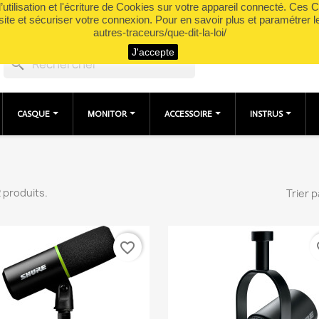
utilisation et l'écriture de Cookies sur votre appareil connecté. Ces Co
site et sécuriser votre connexion. Pour en savoir plus et paramétrer l
autres-traceurs/que-dit-la-loi/
J'accepte
search
CASQUE
MONITOR
ACCESSOIRE
INSTRUS
 2 produits.
Trier p
favorite_border
fa