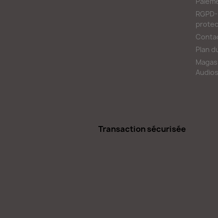
Paieme
RGPD-L
protec
Conta
Plan d
Magasi
Audios
Transaction sécurisée