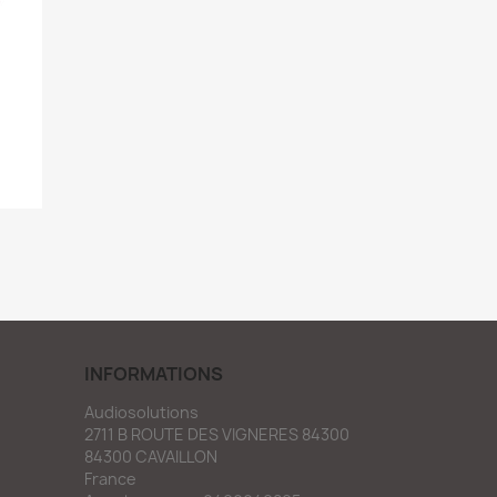
INFORMATIONS
Audiosolutions
2711 B ROUTE DES VIGNERES 84300
84300 CAVAILLON
France