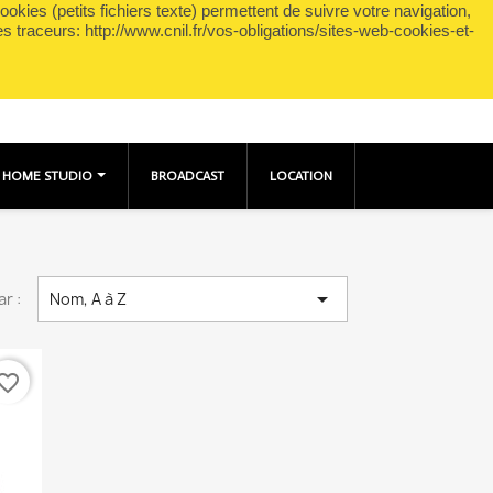
okies (petits fichiers texte) permettent de suivre votre navigation,
shopping_cart

Panier
(0)
Connexion
es traceurs: http://www.cnil.fr/vos-obligations/sites-web-cookies-et-
HOME STUDIO
BROADCAST
LOCATION

ar :
Nom, A à Z
vorite_border