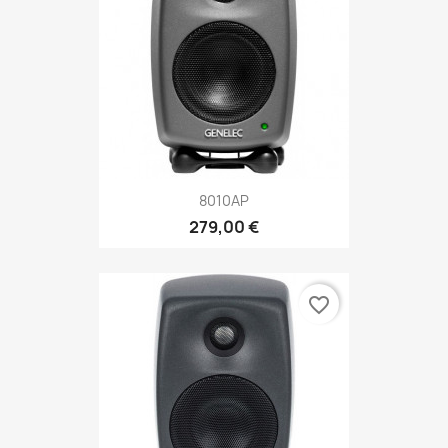
8010AP
279,00 €
favorite_border