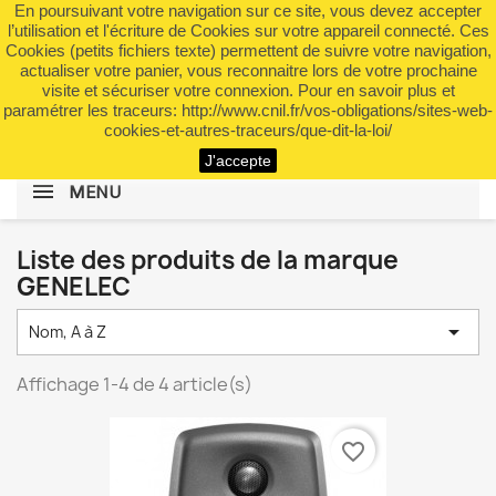
En poursuivant votre navigation sur ce site, vous devez accepter
shopping_cart


(0)
l’utilisation et l'écriture de Cookies sur votre appareil connecté. Ces
Cookies (petits fichiers texte) permettent de suivre votre navigation,
actualiser votre panier, vous reconnaitre lors de votre prochaine
visite et sécuriser votre connexion. Pour en savoir plus et
search
paramétrer les traceurs: http://www.cnil.fr/vos-obligations/sites-web-
cookies-et-autres-traceurs/que-dit-la-loi/
J'accepte
MENU
Liste des produits de la marque
GENELEC

Nom, A à Z
Affichage 1-4 de 4 article(s)
favorite_border