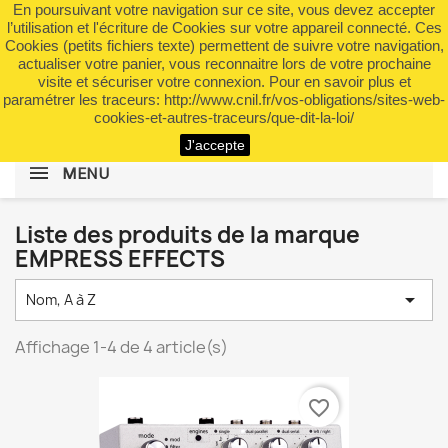
En poursuivant votre navigation sur ce site, vous devez accepter
shopping_cart


(0)
l’utilisation et l'écriture de Cookies sur votre appareil connecté. Ces
Cookies (petits fichiers texte) permettent de suivre votre navigation,
actualiser votre panier, vous reconnaitre lors de votre prochaine
visite et sécuriser votre connexion. Pour en savoir plus et
search
paramétrer les traceurs: http://www.cnil.fr/vos-obligations/sites-web-
cookies-et-autres-traceurs/que-dit-la-loi/
J'accepte
MENU
Liste des produits de la marque
EMPRESS EFFECTS

Nom, A à Z
Affichage 1-4 de 4 article(s)
favorite_border