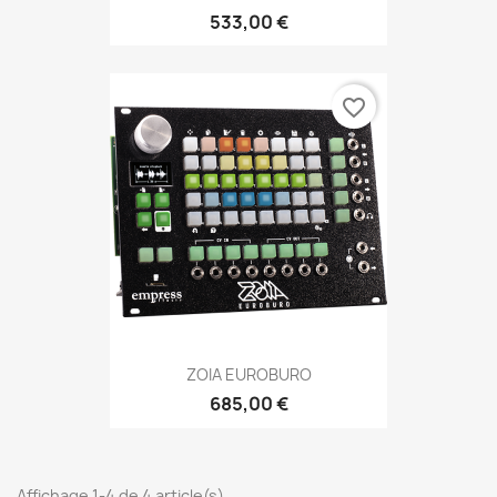
533,00 €
favorite_border
ZOIA EUROBURO
685,00 €
Affichage 1-4 de 4 article(s)