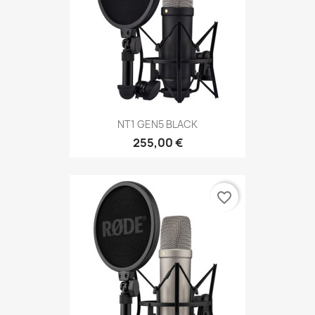
NT1 GEN5 BLACK
255,00 €
favorite_border