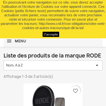
En poursuivant votre navigation sur ce site, vous devez accepter
shopping_cart


(0)
l’utilisation et l'écriture de Cookies sur votre appareil connecté. Ces
Cookies (petits fichiers texte) permettent de suivre votre navigation,
actualiser votre panier, vous reconnaitre lors de votre prochaine
visite et sécuriser votre connexion. Pour en savoir plus et
search
paramétrer les traceurs: http://www.cnil.fr/vos-obligations/sites-web-
cookies-et-autres-traceurs/que-dit-la-loi/
J'accepte
MENU
Liste des produits de la marque RODE

Nom, A à Z
Affichage 1-3 de 3 article(s)
favorite_border