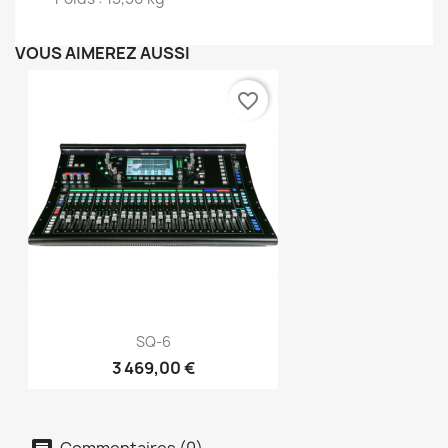
VOUS AIMEREZ AUSSI
favorite_border
SQ-6
3 469,00 €
Commentaires (0)