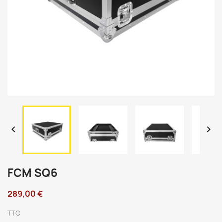


FCM SQ6
289,00 €
TTC