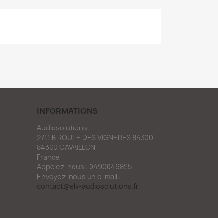
INFORMATIONS
Audiosolutions
2711 B ROUTE DES VIGNERES 84300
84300 CAVAILLON
France
Appelez-nous :
0490049895
Envoyez-nous un e-mail :
contact@elv-audiosolutions.fr