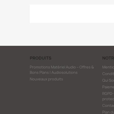
PRODUITS
NOTR
Promotions Matériel Audio – Offres &
Mentio
Bons Plans | Audiosolutions
Condit
Nouveaux produits
Qui S
Paieme
RGPD-L
protec
Conta
Plan d