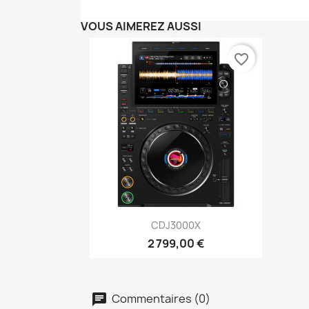
VOUS AIMEREZ AUSSI
favorite_border
Aperçu rapide

CDJ3000X
2 799,00 €
Commentaires (0)