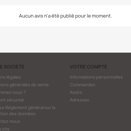
Aucun avis n'a été publié pour le moment.
E SOCIÉTÉ
VOTRE COMPTE
ns légales
Informations personnelles
ions générales de vente
Commandes
ommes nous ?
Avoirs
nt sécurisé
Adresses
e Règlement général sur la
tion des données
ctez-nous
u site