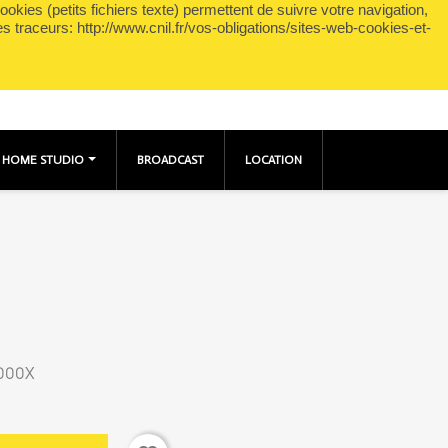
okies (petits fichiers texte) permettent de suivre votre navigation,
shopping_cart

Panier
(0)
Connexion
es traceurs: http://www.cnil.fr/vos-obligations/sites-web-cookies-et-
HOME STUDIO
BROADCAST
LOCATION
3000X