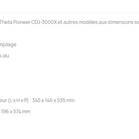
aTheta Pioneer CDJ-3000X et autres modèles aux dimensions sim
empilage
s alu
r (L x H x P) : 345 x 146 x 535 mm
x 196 x 574 mm