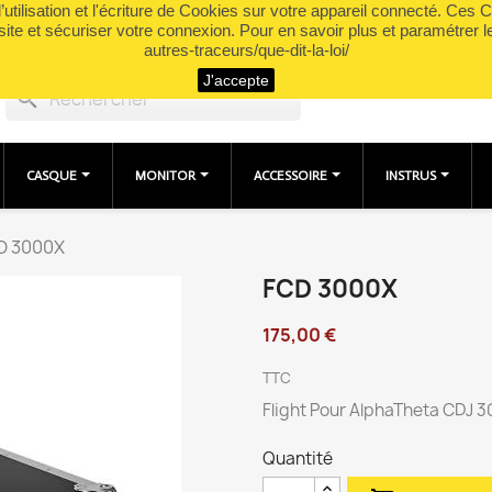
utilisation et l'écriture de Cookies sur votre appareil connecté. Ces Co
site et sécuriser votre connexion. Pour en savoir plus et paramétrer l
autres-traceurs/que-dit-la-loi/
J'accepte
search
CASQUE
MONITOR
ACCESSOIRE
INSTRUS
D 3000X
FCD 3000X
175,00 €
TTC
Flight Pour AlphaTheta CDJ 
Quantité