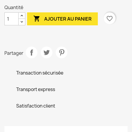
Quantité

favorite_border
AJOUTER AU PANIER
Partager
Transaction sécurisée
Transport express
Satisfaction client