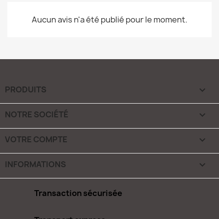
Aucun avis n'a été publié pour le moment.
PRODUITS

NOTRE SOCIÉTÉ

VOTRE COMPTE

INFORMATIONS
keyboard_arrow_down
Transaction sécurisée