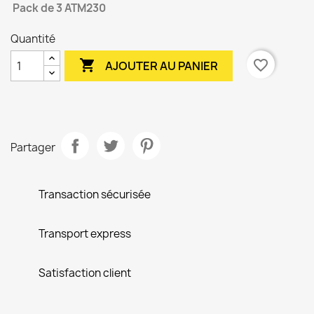
Pack de 3 ATM230
Quantité

favorite_border
AJOUTER AU PANIER
Partager
Transaction sécurisée
Transport express
Satisfaction client