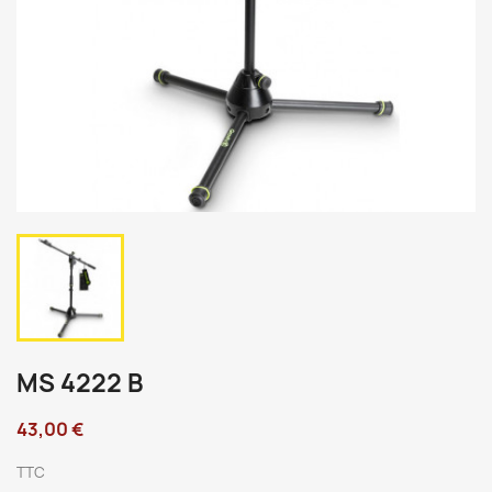
MS 4222 B
43,00 €
TTC