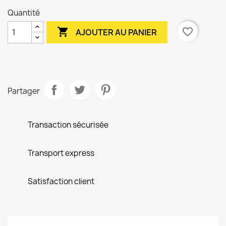
Quantité

favorite_border
AJOUTER AU PANIER
Partager
Transaction sécurisée
Transport express
Satisfaction client