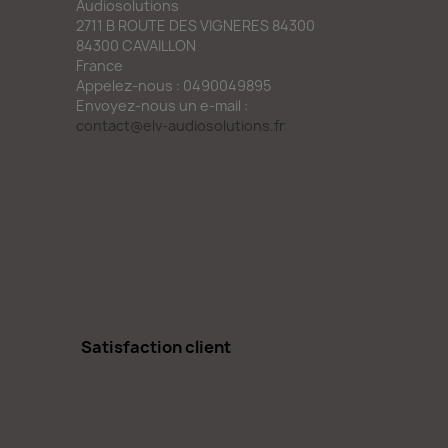
Audiosolutions
2711 B ROUTE DES VIGNERES 84300
84300 CAVAILLON
France
Appelez-nous :
0490049895
Envoyez-nous un e-mail :
contact@elv-audiosolutions.fr
Satisfaction client