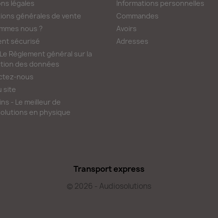
ns légales
Informations personnelles
ions générales de vente
Commandes
ommes nous ?
Avoirs
nt sécurisé
Adresses
e Règlement général sur la
tion des données
ctez-nous
u site
ns - Le meilleur de
olutions en physique
Transport express
© 2026 - Audiosolutions