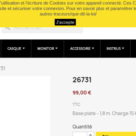
utilisation et l'écriture de Cookies sur votre appareil connecté. Ces Co
site et sécuriser votre connexion. Pour en savoir plus et paramétrer l
autres-traceurs/que-dit-la-loi/
J'accepte
search
CASQUE
MONITOR
ACCESSOIRE
INSTRUS
731
26731
99,00 €
TTC
Base plate - 1,8 m. Charge 15
Quantité