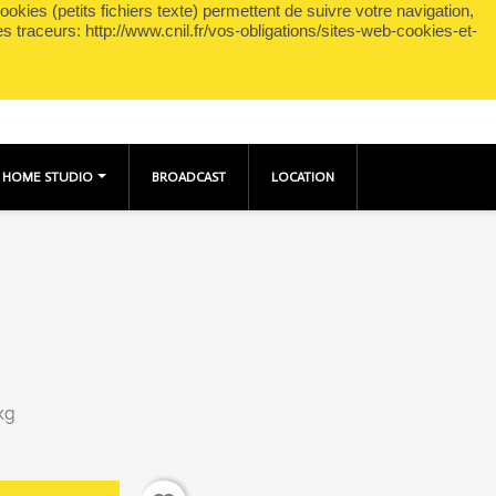
okies (petits fichiers texte) permettent de suivre votre navigation,
shopping_cart

Panier
(0)
Connexion
es traceurs: http://www.cnil.fr/vos-obligations/sites-web-cookies-et-
HOME STUDIO
BROADCAST
LOCATION
 kg