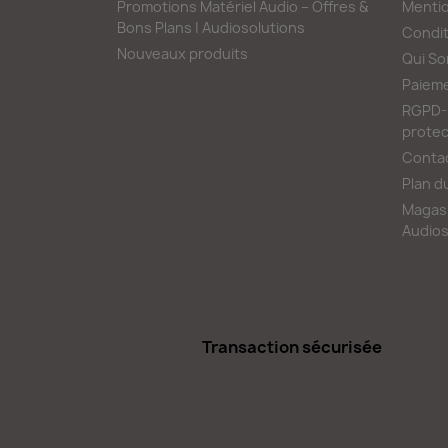
Promotions Matériel Audio – Offres &
Mentio
Bons Plans | Audiosolutions
Condit
Nouveaux produits
Qui S
Paieme
RGPD-L
protec
Conta
Plan d
Magasi
Audios
Transaction sécurisée