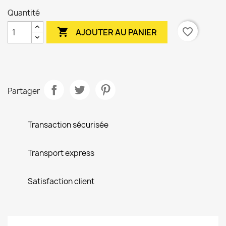
Quantité

favorite_border
AJOUTER AU PANIER
Partager
Transaction sécurisée
Transport express
Satisfaction client