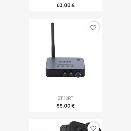
63,00 €
favorite_border
BT 10RT
55,00 €
favorite_border