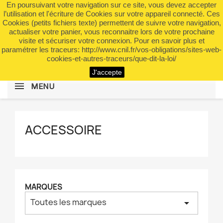
En poursuivant votre navigation sur ce site, vous devez accepter
shopping_cart


(0)
l’utilisation et l'écriture de Cookies sur votre appareil connecté. Ces
Cookies (petits fichiers texte) permettent de suivre votre navigation,
actualiser votre panier, vous reconnaitre lors de votre prochaine
visite et sécuriser votre connexion. Pour en savoir plus et
search
paramétrer les traceurs: http://www.cnil.fr/vos-obligations/sites-web-
cookies-et-autres-traceurs/que-dit-la-loi/
J'accepte
MENU
ACCESSOIRE
MARQUES
Toutes les marques
arrow_drop_down