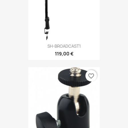
SH-BROADCAST1
119,00 €
favorite_border