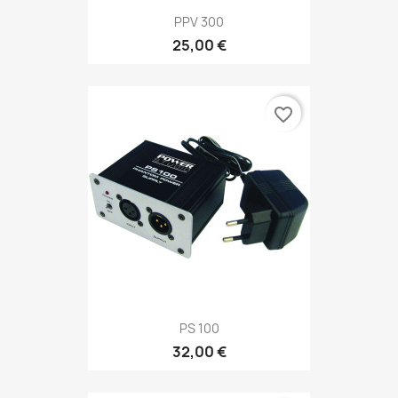
PPV 300
25,00 €
favorite_border
PS 100
32,00 €