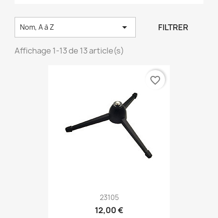

FILTRER
Nom, A à Z
Affichage 1-13 de 13 article(s)
favorite_border
23105
12,00 €