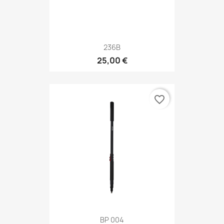
236B
25,00 €
favorite_border
BP 004