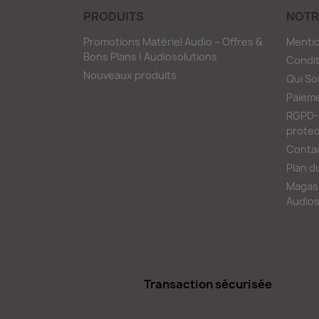
PRODUITS
NOTR
Promotions Matériel Audio – Offres &
Mentio
Bons Plans | Audiosolutions
Condit
Nouveaux produits
Qui S
Paieme
RGPD-L
protec
Conta
Plan d
Magasi
Audios
Transaction sécurisée