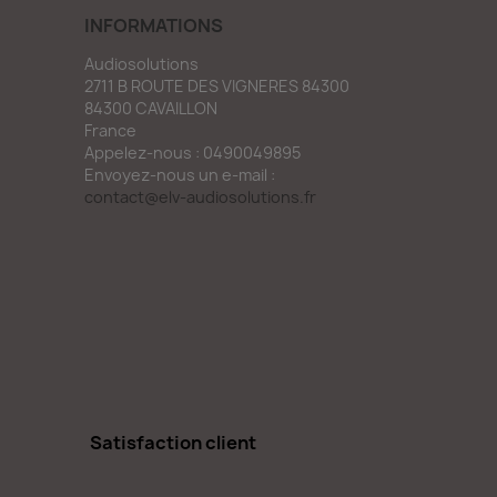
INFORMATIONS
Audiosolutions
2711 B ROUTE DES VIGNERES 84300
84300 CAVAILLON
France
Appelez-nous :
0490049895
Envoyez-nous un e-mail :
contact@elv-audiosolutions.fr
Satisfaction client