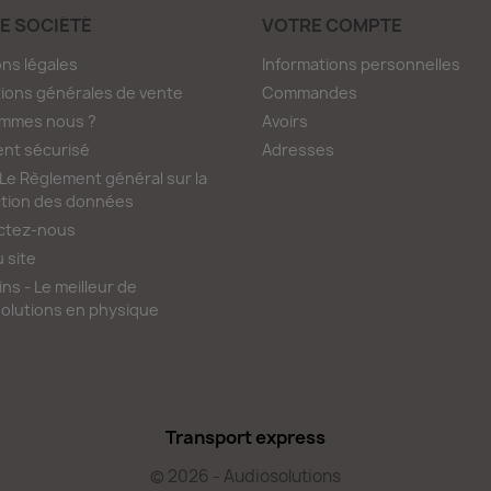
E SOCIÉTÉ
VOTRE COMPTE
ns légales
Informations personnelles
ions générales de vente
Commandes
ommes nous ?
Avoirs
nt sécurisé
Adresses
e Règlement général sur la
tion des données
ctez-nous
u site
ns - Le meilleur de
olutions en physique
Transport express
© 2026 - Audiosolutions