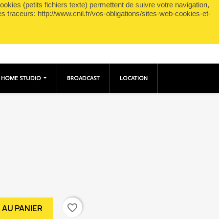
okies (petits fichiers texte) permettent de suivre votre navigation,
shopping_cart

Panier
(0)
Connexion
es traceurs: http://www.cnil.fr/vos-obligations/sites-web-cookies-et-
HOME STUDIO
BROADCAST
LOCATION
favorite_border
 AU PANIER