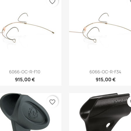
favorite_border
fa
Aperçu rapide
Aperçu rapide


6066-OC-R-F10
6066-OC-R-F34
915,00 €
915,00 €
favorite_border
fa