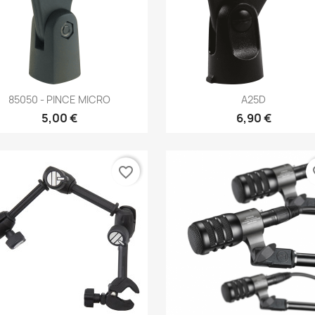
Aperçu rapide
Aperçu rapide


85050 - PINCE MICRO
A25D
5,00 €
6,90 €
favorite_border
fa