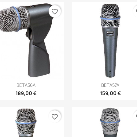
favorite_border
fa
Aperçu rapide
Aperçu rapide


BETA56A
BETA57A
189,00 €
159,00 €
favorite_border
fa