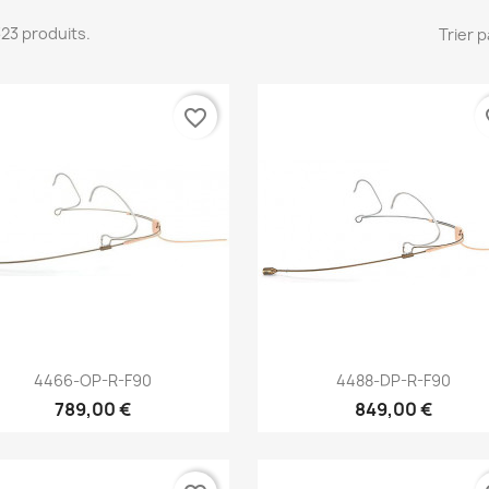
 323 produits.
Trier p
favorite_border
fa
Aperçu rapide
Aperçu rapide


4466-OP-R-F90
4488-DP-R-F90
789,00 €
849,00 €