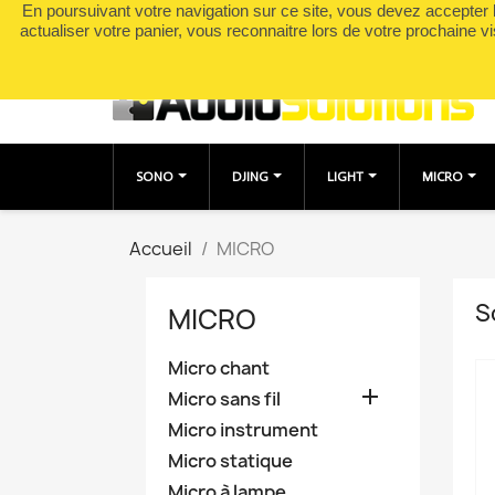
En poursuivant votre navigation sur ce site, vous devez accepter l’
Appelez-nous :
0490049895
actualiser votre panier, vous reconnaitre lors de votre prochaine vi
SONO
DJING
LIGHT
MICRO
Accueil
MICRO
S
MICRO
Micro chant

Micro sans fil
Micro instrument
Micro statique
Micro à lampe