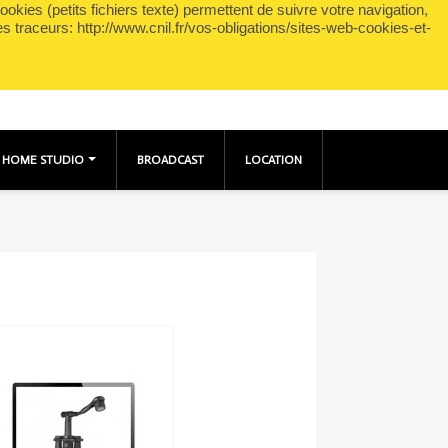
okies (petits fichiers texte) permettent de suivre votre navigation,
shopping_cart

Panier
(0)
Connexion
es traceurs: http://www.cnil.fr/vos-obligations/sites-web-cookies-et-
HOME STUDIO
BROADCAST
LOCATION