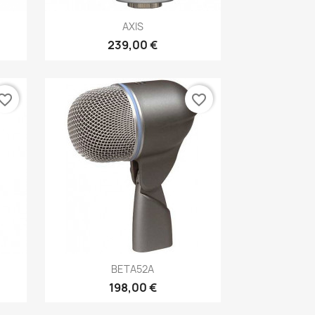
Aperçu rapide

AXIS
239,00 €
vorite_border
favorite_border
Aperçu rapide

BETA52A
198,00 €