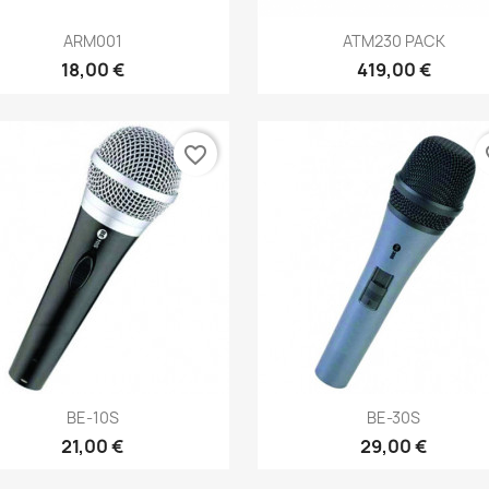
Aperçu rapide
Aperçu rapide


ARM001
ATM230 PACK
18,00 €
419,00 €
favorite_border
fa
Aperçu rapide
Aperçu rapide


BE-10S
BE-30S
21,00 €
29,00 €