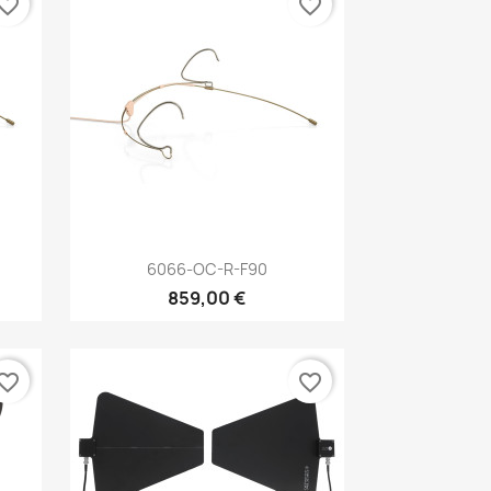
vorite_border
favorite_border
Aperçu rapide

6066-OC-R-F90
859,00 €
vorite_border
favorite_border