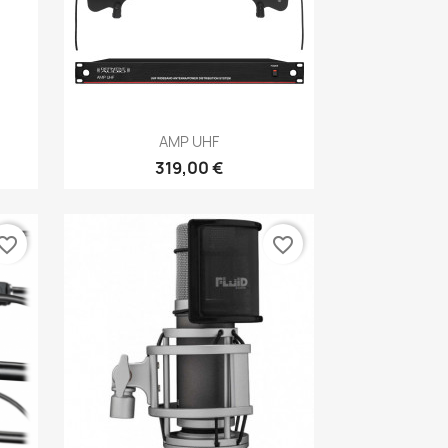
Aperçu rapide

AMP UHF
319,00 €
vorite_border
favorite_border