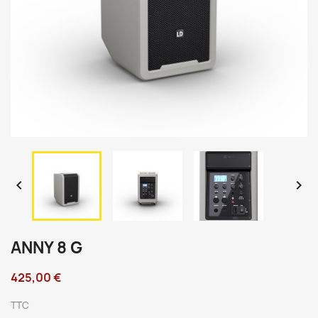


ANNY 8 G
425,00 €
TTC