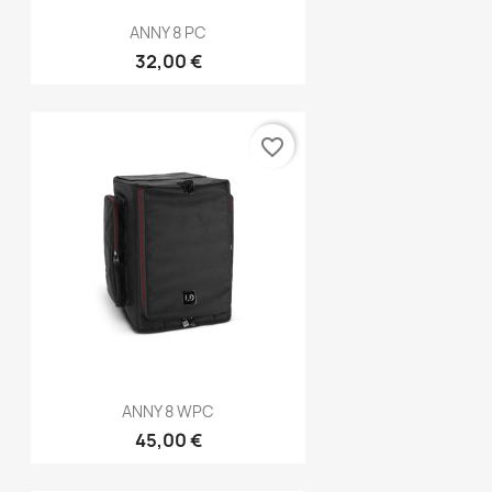
ANNY 8 PC
32,00 €
favorite_border
ANNY 8 WPC
45,00 €