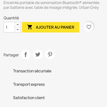
Enceinte portable de sonorisation Bluetooth® alimentée
par batterie avec table de mixage intégrée, Urban Grey
Quantité

favorite_border
AJOUTER AU PANIER
Partager
Transaction sécurisée
Transport express
Satisfaction client