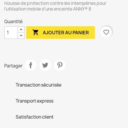
Housse de protection contre les intempéries pour
l'utilisation mobile d'une enceinte ANNY® 8
Quantité

favorite_border
AJOUTER AU PANIER
Partager
Transaction sécurisée
Transport express
Satisfaction client