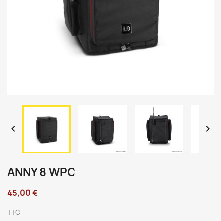


ANNY 8 WPC
45,00 €
TTC