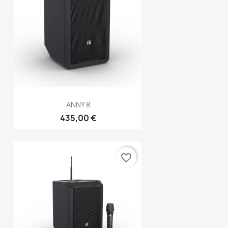
ANNY 8
435,00 €
favorite_border