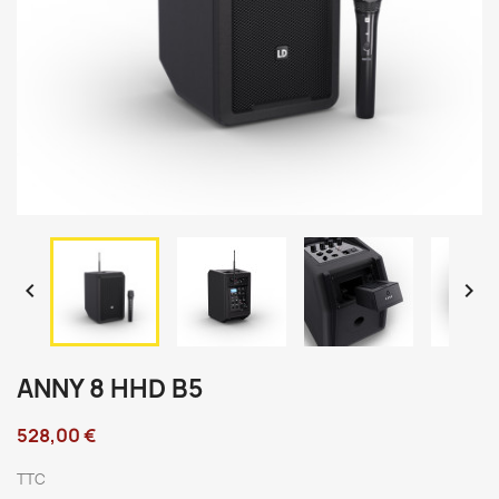


ANNY 8 HHD B5
528,00 €
TTC