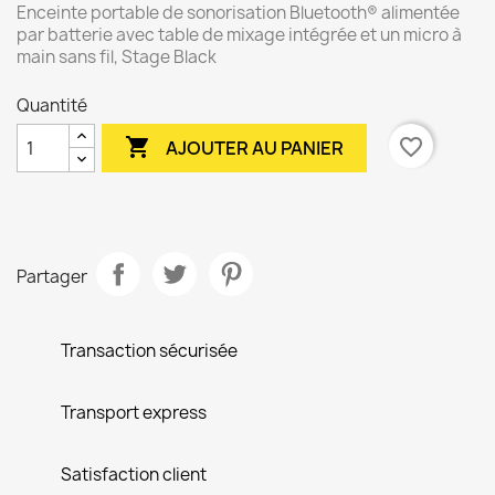
Enceinte portable de sonorisation Bluetooth® alimentée
par batterie avec table de mixage intégrée et un micro à
main sans fil, Stage Black
Quantité

favorite_border
AJOUTER AU PANIER
Partager
Transaction sécurisée
Transport express
Satisfaction client