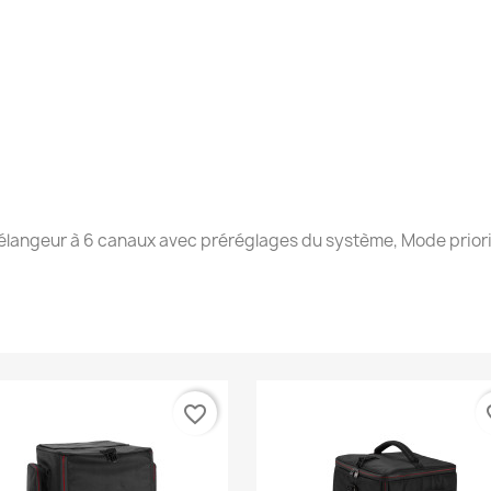
Mélangeur à 6 canaux avec préréglages du système, Mode priori
favorite_border
fav