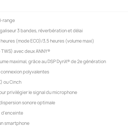
ll-range
aliseur 3 bandes, réverbération et délai
11 heures (mode ECO)/3,5 heures (volume maxi)
de TWS) avec deux ANNY®
volume maximal, grâce au DSP DynX® de 2e génération
e connexion polyvalentes
X) ou Cinch
r privilégier le signal du microphone
e dispersion sonore optimale
d d'enceinte
 un smartphone