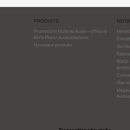
PRODUITS
NOTR
Promotions Matériel Audio – Offres &
Mentio
Bons Plans | Audiosolutions
Condit
Nouveaux produits
Qui S
Paieme
RGPD-L
protec
Conta
Plan d
Magasi
Audios