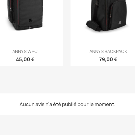
Aperçu rapide
Aperçu rapide


ANNY 8 WPC
ANNY 8 BACKPACK
45,00 €
79,00 €
Aucun avis n'a été publié pour le moment.