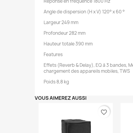
Réponse en fréquence 1800 Hz
Angle de dispersion (H x V) 120° x 60 °
Largeur 249 mm
Profondeur 282 mm
Hauteur totale 390 mm
Features
Effets (Reverb & Delay), EQ à 3 bandes, 
chargement des appareils mobiles, TWS
Poids 8,8 kg
VOUS AIMEREZ AUSSI
favorite_border