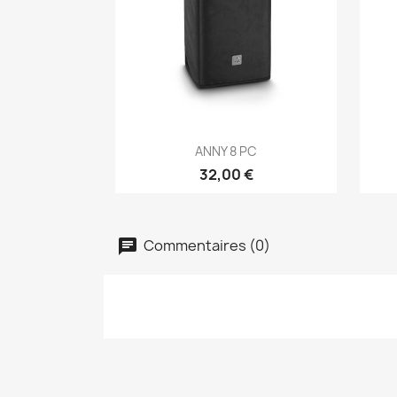
Aperçu rapide

ANNY 8 PC
32,00 €
Commentaires (0)