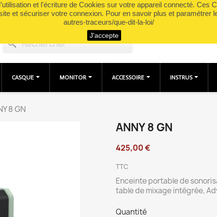
utilisation et l'écriture de Cookies sur votre appareil connecté. Ces Co
site et sécuriser votre connexion. Pour en savoir plus et paramétrer l
autres-traceurs/que-dit-la-loi/
J'accepte
search
CASQUE
MONITOR
ACCESSOIRE
INSTRUS
Y 8 GN
ANNY 8 GN
425,00 €
TTC
Enceinte portable de sonoris
table de mixage intégrée, A
Quantité