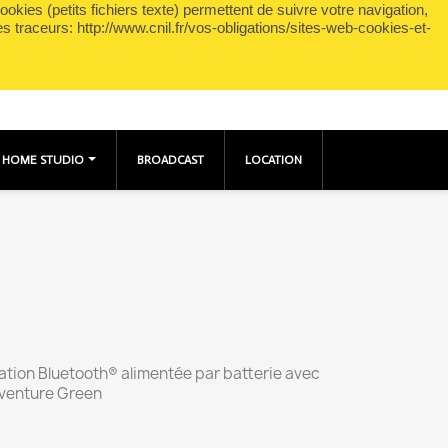
okies (petits fichiers texte) permettent de suivre votre navigation,
shopping_cart

Panier
(0)
Connexion
es traceurs: http://www.cnil.fr/vos-obligations/sites-web-cookies-et-
HOME STUDIO
BROADCAST
LOCATION
ation Bluetooth® alimentée par batterie avec
dventure Green