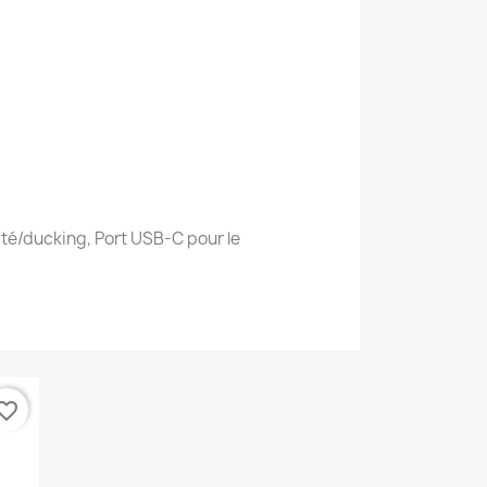
té/ducking, Port USB-C pour le
orite_border