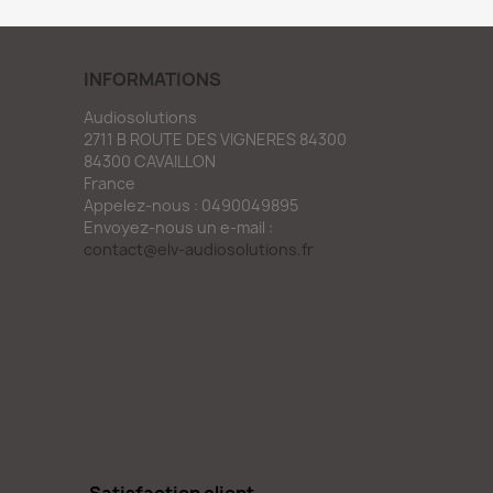
INFORMATIONS
Audiosolutions
2711 B ROUTE DES VIGNERES 84300
84300 CAVAILLON
France
Appelez-nous :
0490049895
Envoyez-nous un e-mail :
contact@elv-audiosolutions.fr