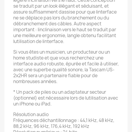
légère inclinaison vers le haut. Cette conception
se traduit par un look élégant et séduisant, et
assure suffisamment dassise pour que linterface
ne se déplace pas lors du branchement ou du
débranchement des câbles. Autre aspect
important : linclinaison vers le haut se traduit par
une meilleure ergonomie, langle obtenu facilitant
lutilisation de linterface.
Si vous êtes un musicien, un producteur ou un
home studiste et que vous recherchez une
interface audio robuste, épurée et facile à utiliser,
avec une superbe qualité sonore, la Tascam US-
2x2HR sera un partenaire fiable pour de
nombreuses années.
* Un pack de piles ou un adaptateur secteur
(optionnel) est nécessaire lors de lutilisation avec
un iPhone ou iPad.
Résolution audio
Fréquences déchantillonnage : 44,1 kHz, 48 kHz,
88,2 kHz, 96 kHz, 176,4 kHz, 192 kHz