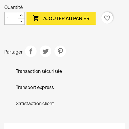
Quantité

favorite_border
AJOUTER AU PANIER
Partager
Transaction sécurisée
Transport express
Satisfaction client