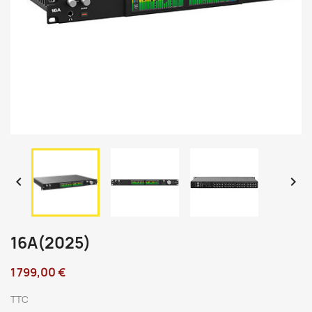


16A(2025)
1 799,00 €
TTC