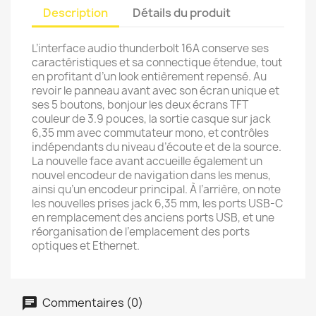
Description
Détails du produit
L’in­ter­face audio thun­der­bolt 16A conserve ses
carac­té­ris­tiques et sa connec­tique éten­due, tout
en profi­tant d’un look entiè­re­ment repensé. Au
revoir le panneau avant avec son écran unique et
ses 5 boutons, bonjour les deux écrans TFT
couleur de 3.9 pouces, la sortie casque sur jack
6,35 mm avec commu­ta­teur mono, et contrôles
indé­pen­dants du niveau d’écoute et de la source.
La nouvelle face avant accueille égale­ment un
nouvel enco­deur de navi­ga­tion dans les menus,
ainsi qu’un enco­deur prin­ci­pal. À l’ar­rière, on note
les nouvelles prises jack 6,35 mm, les ports USB-C
en rempla­ce­ment des anciens ports USB, et une
réor­ga­ni­sa­tion de l’em­pla­ce­ment des ports
optiques et Ether­net.
Commentaires (0)