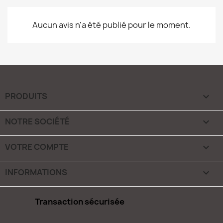
Aucun avis n'a été publié pour le moment.
PRODUITS

NOTRE SOCIÉTÉ

VOTRE COMPTE

INFORMATIONS
keyboard_arrow_down
Transaction sécurisée