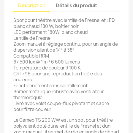
Description
Détails du produit
Spot pour théâtre avec lentille de Fresnel et LED
blanc chaud 180 W, boîtier noir
LED performant 180W, blanc chaud
Lentille de Fresnel
Zoom manuel à réglage continu, pour un angle de
dispersion allant de 14° à 38°
Compatible RDM
67 500 lux @ 1 m / 6 600 lumens
Température de couleur 3 100 K
CRI >96 pour une reproduction fidèle des
couleurs
Fonctionnement sans scintillement
Boîtier métallique robuste avec ventilateur
thermorégulé
Livré avec volet coupe-flux pivotant et cadre
pour filtre couleur
Le Cameo TS 200 WW est un spot pour théâtre
polyvalent doté dune lentille de Fresnel et dun
zoom manuel ; il permet de régler langle de départ