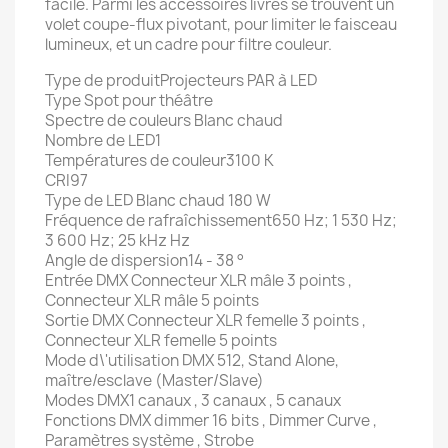
facile. Parmi les accessoires livrés se trouvent un
volet coupe-flux pivotant, pour limiter le faisceau
lumineux, et un cadre pour filtre couleur.
Type de produitProjecteurs PAR à LED
Type Spot pour théâtre
Spectre de couleurs Blanc chaud
Nombre de LED1
Températures de couleur3100 K
CRI97
Type de LED Blanc chaud 180 W
Fréquence de rafraîchissement650 Hz; 1 530 Hz;
3 600 Hz; 25 kHz Hz
Angle de dispersion14 - 38 °
Entrée DMX Connecteur XLR mâle 3 points ,
Connecteur XLR mâle 5 points
Sortie DMX Connecteur XLR femelle 3 points ,
Connecteur XLR femelle 5 points
Mode d\'utilisation DMX 512, Stand Alone,
maître/esclave (Master/Slave)
Modes DMX1 canaux , 3 canaux , 5 canaux
Fonctions DMX dimmer 16 bits , Dimmer Curve ,
Paramètres système , Strobe