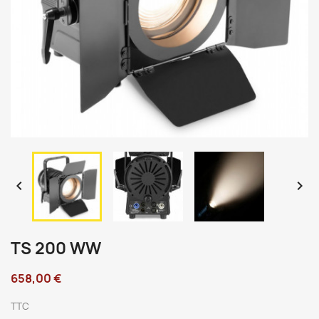


TS 200 WW
658,00 €
TTC