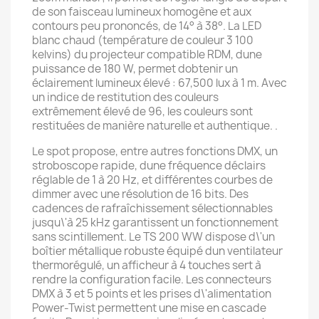
de son faisceau lumineux homogène et aux
contours peu prononcés, de 14° à 38°. La LED
blanc chaud (température de couleur 3 100
kelvins) du projecteur compatible RDM, dune
puissance de 180 W, permet dobtenir un
éclairement lumineux élevé : 67,500 lux à 1 m. Avec
un indice de restitution des couleurs
extrêmement élevé de 96, les couleurs sont
restituées de manière naturelle et authentique. .
Le spot propose, entre autres fonctions DMX, un
stroboscope rapide, dune fréquence déclairs
réglable de 1 à 20 Hz, et différentes courbes de
dimmer avec une résolution de 16 bits. Des
cadences de rafraîchissement sélectionnables
jusqu\'à 25 kHz garantissent un fonctionnement
sans scintillement. Le TS 200 WW dispose d\'un
boîtier métallique robuste équipé dun ventilateur
thermorégulé, un afficheur à 4 touches sert à
rendre la configuration facile. Les connecteurs
DMX à 3 et 5 points et les prises d\'alimentation
Power-Twist permettent une mise en cascade