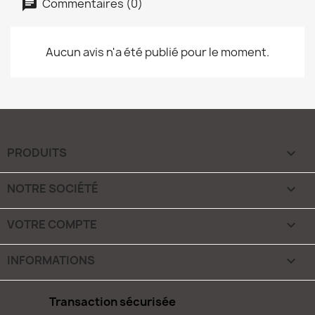
Commentaires (0)
Aucun avis n'a été publié pour le moment.
PRODUITS

NOTRE SOCIÉTÉ

VOTRE COMPTE

INFORMATIONS
keyboard_arrow_down
Transaction sécurisée