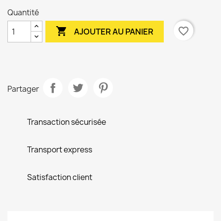
Quantité

favorite_border
AJOUTER AU PANIER
Partager
Transaction sécurisée
Transport express
Satisfaction client