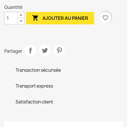
Quantité

favorite_border
AJOUTER AU PANIER
Partager
Transaction sécurisée
Transport express
Satisfaction client