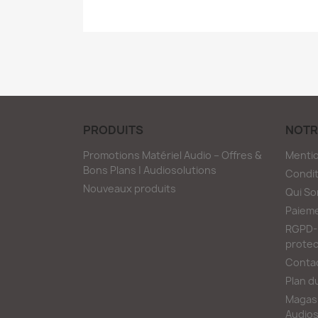
PRODUITS
NOTR
Promotions Matériel Audio – Offres &
Mentio
Bons Plans | Audiosolutions
Condit
Nouveaux produits
Qui S
Paieme
RGPD-L
protec
Conta
Plan d
Magasi
Audios