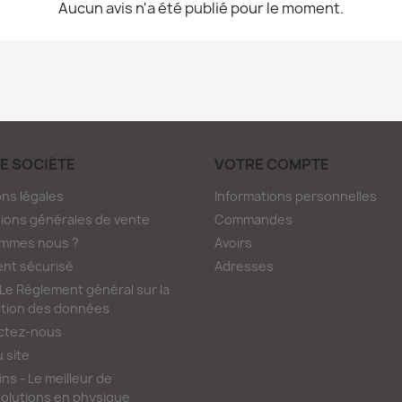
Aucun avis n'a été publié pour le moment.
E SOCIÉTÉ
VOTRE COMPTE
ns légales
Informations personnelles
ions générales de vente
Commandes
ommes nous ?
Avoirs
nt sécurisé
Adresses
e Règlement général sur la
tion des données
ctez-nous
u site
ns - Le meilleur de
olutions en physique