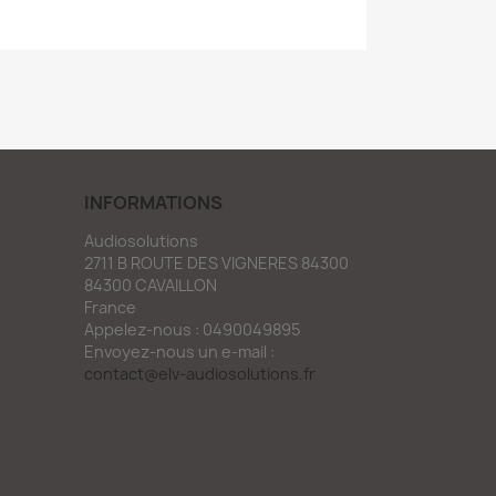
INFORMATIONS
Audiosolutions
2711 B ROUTE DES VIGNERES 84300
84300 CAVAILLON
France
Appelez-nous :
0490049895
Envoyez-nous un e-mail :
contact@elv-audiosolutions.fr