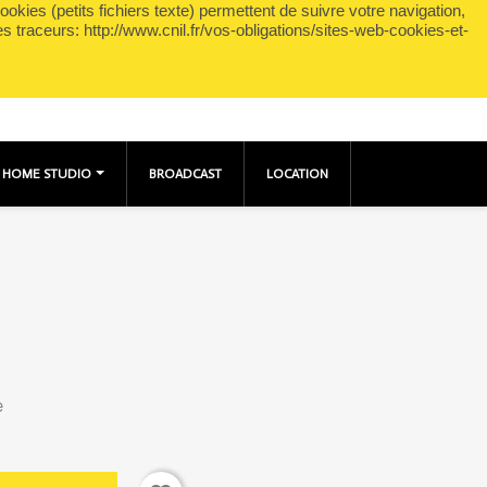
okies (petits fichiers texte) permettent de suivre votre navigation,
shopping_cart

Panier
(0)
Connexion
es traceurs: http://www.cnil.fr/vos-obligations/sites-web-cookies-et-
HOME STUDIO
BROADCAST
LOCATION
e