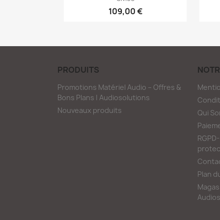
109,00 €
PRODUITS
NOTR
Promotions Matériel Audio – Offres &
Mentio
Bons Plans | Audiosolutions
Condit
Nouveaux produits
Qui S
Paieme
RGPD-L
protec
Conta
Plan d
Magasi
Audios