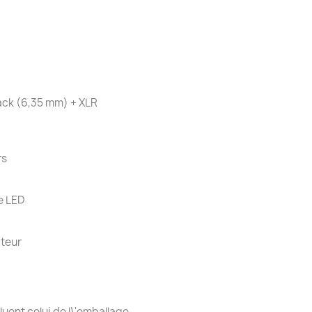
jack (6,35 mm) + XLR
rs
e LED
ateur
uent celui de l\'emballage