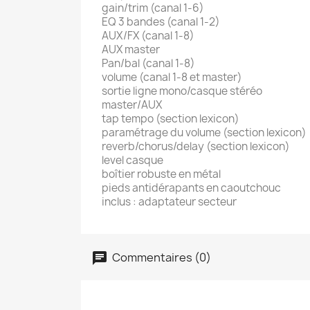
gain/trim (canal 1-6)
EQ 3 bandes (canal 1-2)
AUX/FX (canal 1-8)
AUX master
Pan/bal (canal 1-8)
volume (canal 1-8 et master)
sortie ligne mono/casque stéréo
master/AUX
tap tempo (section lexicon)
paramétrage du volume (section lexicon)
reverb/chorus/delay (section lexicon)
level casque
boîtier robuste en métal
pieds antidérapants en caoutchouc
inclus : adaptateur secteur
Commentaires (0)