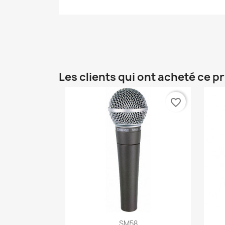
Les clients qui ont acheté ce p
favorite_border
Aperçu rapide

SM58