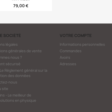
79,00 €
E SOCIÉTÉ
VOTRE COMPTE
ns légales
Informations personnelles
ions générales de vente
Commandes
ommes nous ?
Avoirs
nt sécurisé
Adresses
e Règlement général sur la
tion des données
ctez-nous
u site
ns - Le meilleur de
olutions en physique