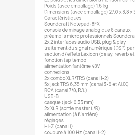
Poids (avec emballage) 1,6 kg
Dimensions (avec emballage) 27,0 x 8,8 x
Caractéristiques
Soundcraft Notepad-8FX
console de mixage analogique 8 canaux
préamplis micro professionnels Soundcra
2x 2 interfaces audio USB, plug & play
traitement du signal numérique (DSP) pa
section d\'effets Lexicon (delay, reverb e
fonction tap tempo
alimentation fantôme 48V
connexions
2x combo XLR/TRS (canal 1-2)
5x jack TRS 6,35 mm (canal 3-6 et AUX)
RCA (canal 7/8, R/L)
USB-B
casque (jack 6,35 mm)
2x XLR (sortie master L/R)
alimentation (à l\'arrière)
réglages
Hi-Z (canal 1)
coupure à 100 Hz (canal 1-2)