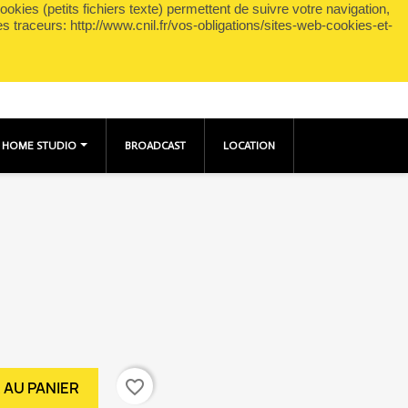
okies (petits fichiers texte) permettent de suivre votre navigation,
shopping_cart

Panier
(0)
Connexion
es traceurs: http://www.cnil.fr/vos-obligations/sites-web-cookies-et-
HOME STUDIO
BROADCAST
LOCATION
favorite_border
 AU PANIER