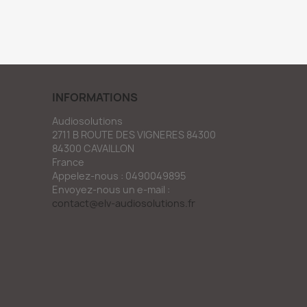
INFORMATIONS
Audiosolutions
2711 B ROUTE DES VIGNERES 84300
84300 CAVAILLON
France
Appelez-nous :
0490049895
Envoyez-nous un e-mail :
contact@elv-audiosolutions.fr