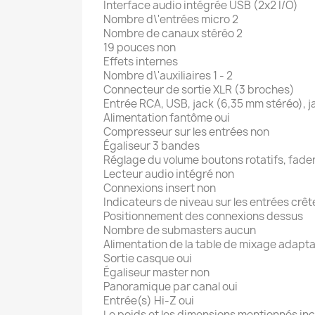
Interface audio intégrée USB (2x2 I/O)
Nombre d\'entrées micro 2
Nombre de canaux stéréo 2
19 pouces non
Effets internes
Nombre d\'auxiliaires 1 - 2
Connecteur de sortie XLR (3 broches)
Entrée RCA, USB, jack (6,35 mm stéréo), 
Alimentation fantôme oui
Compresseur sur les entrées non
Égaliseur 3 bandes
Réglage du volume boutons rotatifs, fade
Lecteur audio intégré non
Connexions insert non
Indicateurs de niveau sur les entrées crêt
Positionnement des connexions dessus
Nombre de submasters aucun
Alimentation de la table de mixage adapt
Sortie casque oui
Égaliseur master non
Panoramique par canal oui
Entrée(s) Hi-Z oui
Le poids et les dimensions mentionnés incl