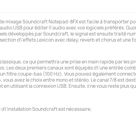
 de mixage Soundcraft Notepad-8FX est facile à transporter pour
udio USB pour éditer l\'audio avec vos logiciels préférés. Quoi 
els développés par Soundcraft, le signal est ensuite traité 
ection d\'effets Lexicon avec delay, reverb et chorus et une 
ssique, ce qui permettra une prise en main rapide par les pr
es. Les deux premiers canaux sont équipés d\'une entrée com
un filtre coupe-bas (100 Hz). Vous pouvez également connecter
6, vous avez le choix entre mono et stéréo. Le canal 7/8 est des
 en utilisant la connexion USB. Ensuite, il ne vous reste plus q
t d\'installation Soundcraft est nécessaire.