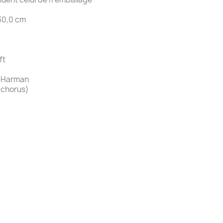
 30,0 cm
ft
r Harman
t chorus)