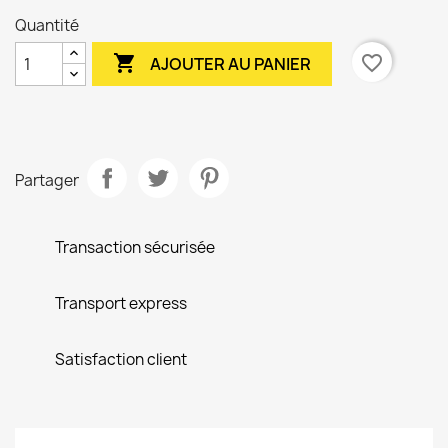
Quantité

favorite_border
AJOUTER AU PANIER
Partager
Transaction sécurisée
Transport express
Satisfaction client