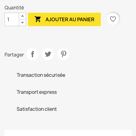
Quantité

favorite_border
AJOUTER AU PANIER
Partager
Transaction sécurisée
Transport express
Satisfaction client