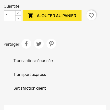
Quantité

favorite_border
AJOUTER AU PANIER
Partager
Transaction sécurisée
Transport express
Satisfaction client