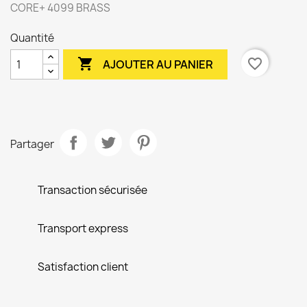
CORE+ 4099 BRASS
Quantité

favorite_border
AJOUTER AU PANIER
Partager
Transaction sécurisée
Transport express
Satisfaction client