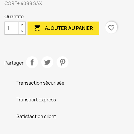
CORE+ 4099 SAX
Quantité

favorite_border
AJOUTER AU PANIER
Partager
Transaction sécurisée
Transport express
Satisfaction client